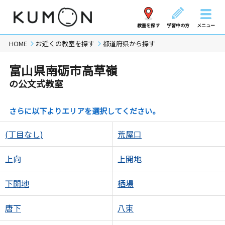
教室を探す
学習中の方
メニュー
HOME
お近くの教室を探す
都道府県から探す
富山県南砺市高草嶺
の公文式教室
さらに以下よりエリアを選択してください。
(丁目なし)
荒屋口
上向
上開地
下開地
栖場
唐下
八束