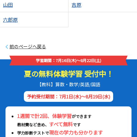
山田
吉原
六郎原
前のページへ戻る
学習期間：7月16日(木)～8月22日(土)
夏の無料体験学習 受付中！
【教科】算数・数学/英語/国語
予約受付期間：7月1日(水)～8月19日(水)
1週間で計2回、体験学習
ができます
すべて無料
教材費など含め、
です
現在の学力も分かります
学力診断テストで