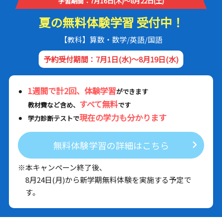
学習期間：7月16日(木)～8月22日(土)
夏の無料体験学習 受付中！
【教科】算数・数学/英語/国語
予約受付期間：7月1日(水)～8月19日(水)
1週間で計2回、体験学習
ができます
すべて無料
教材費など含め、
です
現在の学力も分かります
学力診断テストで
無料体験学習の詳細はこちら
※本キャンペーン終了後、
8月24日(月)から新学期無料体験を実施する予定で
す。