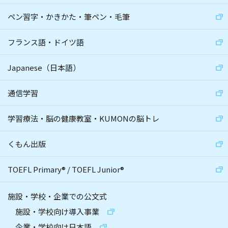
ペン習字・かきかた・筆ペン・毛筆
フランス語・ドイツ語
Japanese（日本語）
通信学習
学習療法・脳の健康教室・KUMONの脳トレ
くもん出版
TOEFL Primary
®
/
TOEFL Junior
®
施設・学校・企業での公文式
施設・学校向け導入事業
企業・学校向け日本語