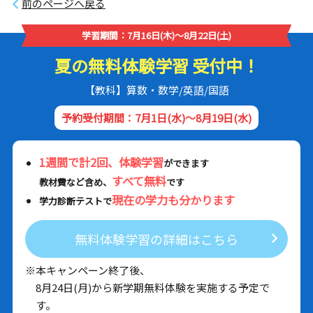
前のページへ戻る
学習期間：7月16日(木)～8月22日(土)
夏の無料体験学習 受付中！
【教科】算数・数学/英語/国語
予約受付期間：7月1日(水)～8月19日(水)
1週間で計2回、体験学習
ができます
すべて無料
教材費など含め、
です
現在の学力も分かります
学力診断テストで
無料体験学習の詳細はこちら
※本キャンペーン終了後、
8月24日(月)から新学期無料体験を実施する予定で
す。