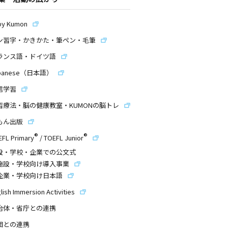
by Kumon
ン習字・かきかた・筆ペン・毛筆
ランス語・ドイツ語
panese（日本語）
信学習
習療法・脳の健康教室・KUMONの脳トレ
もん出版
®
®
EFL Primary
/
TOEFL Junior
設・学校・企業での公文式
施設・学校向け導入事業
企業・学校向け日本語
lish Immersion Activities
治体・省庁との連携
団との連携