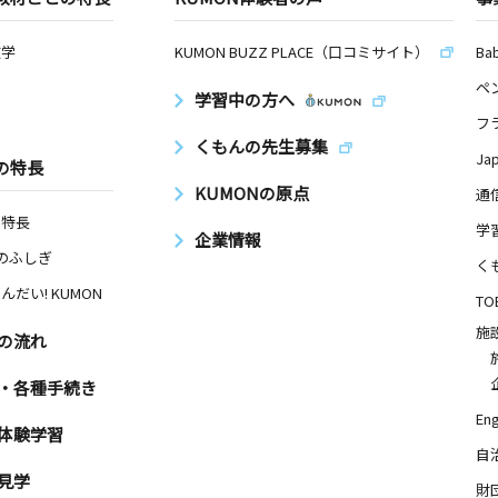
数学
KUMON BUZZ PLACE（口コミサイト）
Ba
ペ
学習中の方へ
フ
くもんの先生募集
Ja
の特長
KUMONの原点
通
の特長
学
企業情報
Nのふしぎ
く
んだい! KUMON
TO
施
の流れ
・各種手続き
Eng
体験学習
自
見学
財