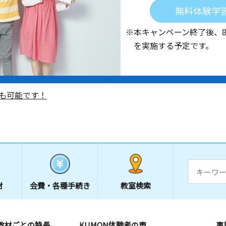
無料体験学
※本キャンペーン終了後、
を実施する予定です。
も可能です！
材
会費・
各種手続き
教室検索
教材ごとの特長
KUMON体験者の声
事