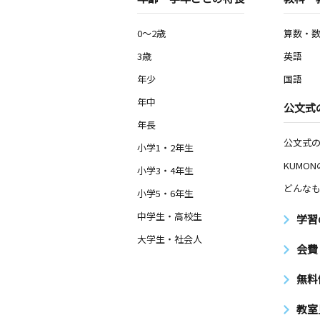
0～2歳
算数・
3歳
英語
年少
国語
年中
公文式
年長
公文式
小学1・2年生
KUMO
小学3・4年生
どんなも
小学5・6年生
中学生・高校生
学習
大学生・社会人
会費
無料
教室