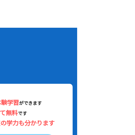
！
体験学習
ができます
べて無料
です
在の学力も分かります