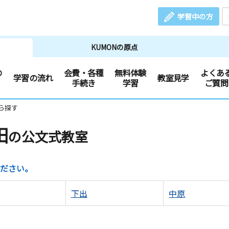
学習中の方
KUMONの原点
の
会費・各種
無料体験
よくあ
学習の流れ
教室見学
手続き
学習
ご質問
ら探す
田
の公文式教室
ださい。
下出
中原