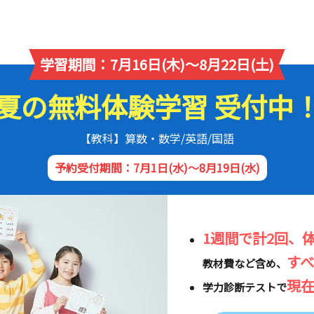
学習期間：7月16日(木)～8月22日(土)
夏の無料体験学習 受付中
【教科】算数・数学/英語/国語
予約受付期間：7月1日(水)～8月19日(水)
1週間で計2回、
す
教材費など含め、
現
学力診断テストで