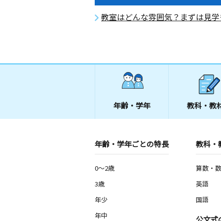
教室はどんな雰囲気？まずは見学
年齢・学年
教科・教
年齢・学年ごとの特長
教科・
0～2歳
算数・
3歳
英語
年少
国語
年中
公文式