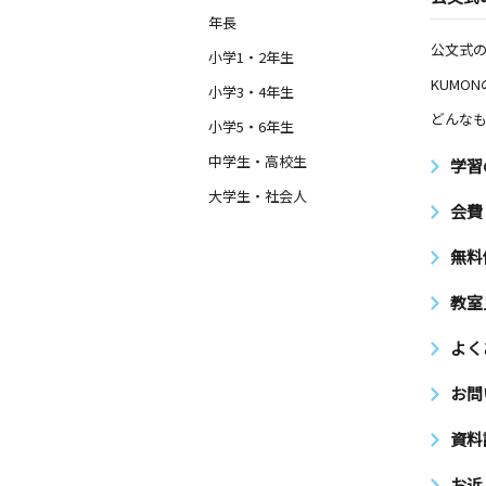
年長
公文式
小学1・2年生
KUMO
小学3・4年生
どんなも
小学5・6年生
中学生・高校生
学習
大学生・社会人
会費
無料
教室
よく
お問
資料
お近