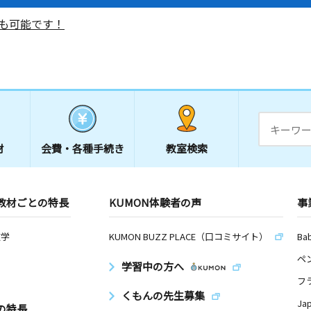
も可能です！
材
会費・
各種手続き
教室検索
教材ごとの特長
KUMON体験者の声
事
数学
KUMON BUZZ PLACE（口コミサイト）
Ba
ペ
学習中の方へ
フ
くもんの先生募集
Ja
の特長