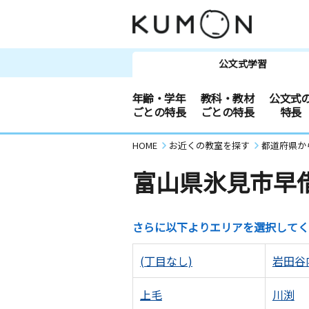
公文式学習
年齢・学年
教科・教材
公文式
ごとの特長
ごとの特長
特長
HOME
お近くの教室を探す
都道府県か
富山県氷見市早
さらに以下よりエリアを選択してく
(丁目なし)
岩田谷
上毛
川渕