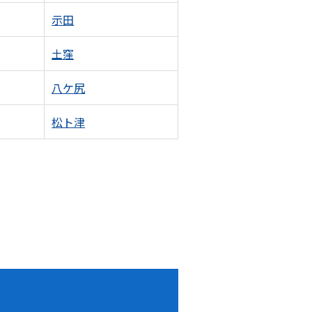
示田
土窪
八ケ尻
松ト津
！