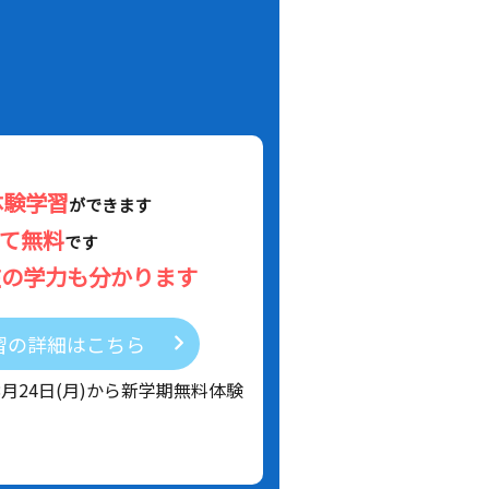
体験学習
ができます
べて無料
です
在の学力も分かります
習の詳細はこちら
8月24日(月)から新学期無料体験