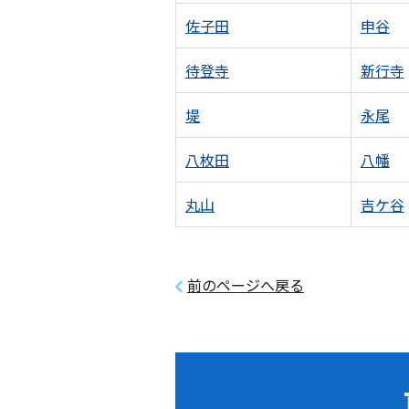
佐子田
申谷
待登寺
新行寺
堤
永尾
八枚田
八幡
丸山
吉ケ谷
前のページへ戻る