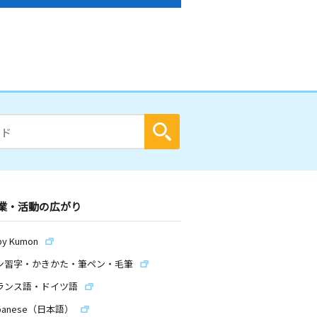
業・活動の広がり
by Kumon
ン習字・かきかた・筆ペン・毛筆
ランス語・ドイツ語
panese（日本語）