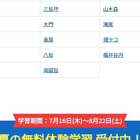
三反坪
山木森
大門
滝尾
長尾
畑ヲコ
八反
福井谷内
両国旨
学習期間：7月16日(木)～8月22日(土)
夏の無料体験学習 受付中