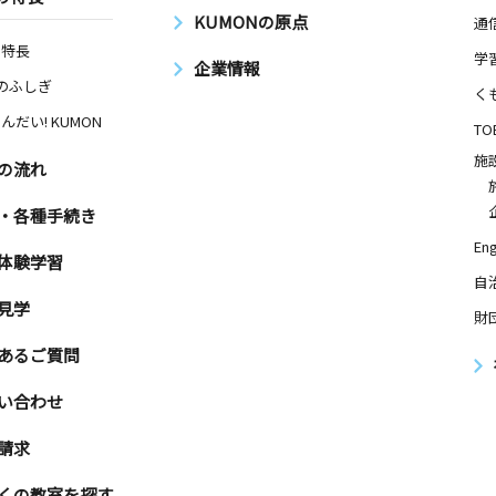
KUMONの原点
通
の特長
学
企業情報
Nのふしぎ
く
んだい! KUMON
TO
施
の流れ
・各種手続き
Eng
体験学習
自
見学
財
あるご質問
い合わせ
請求
くの教室を探す