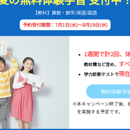
【教科】算数・数学/英語/国語
予約受付期間：7月1日(水)～8月19日(水)
1週間で計2回、
す
教材費など含め、
現
学力診断テストで
無料体験学
※本キャンペーン終了後、
を実施する予定です。