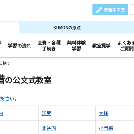
学習中の方
KUMONの原点
の
会費・各種
無料体験
よくあ
学習の流れ
教室見学
手続き
学習
ご質問
ら探す
借
の公文式教室
ださい。
内
江尻
大峰
北谷内
小門脇