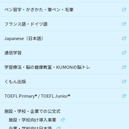
ペン習字・かきかた・筆ペン・毛筆
フランス語・ドイツ語
Japanese（日本語）
通信学習
学習療法・脳の健康教室・KUMONの脳トレ
くもん出版
TOEFL Primary
®
/
TOEFL Junior
®
施設・学校・企業での公文式
施設・学校向け導入事業
企業・学校向け日本語