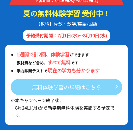
学習期間：7月16日(木)～8月22日(土)
夏の無料体験学習 受付中！
【教科】算数・数学/英語/国語
予約受付期間：7月1日(水)～8月19日(水)
1週間で計2回、体験学習
ができます
すべて無料
教材費など含め、
です
現在の学力も分かります
学力診断テストで
無料体験学習の詳細はこちら
※本キャンペーン終了後、
8月24日(月)から新学期無料体験を実施する予定で
す。