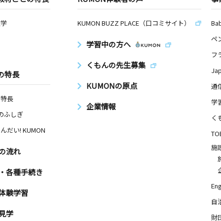
数学
KUMON BUZZ PLACE（口コミサイト）
Ba
ペ
学習中の方へ
フ
くもんの先生募集
Ja
の特長
KUMONの原点
通
の特長
学
企業情報
Nのふしぎ
く
んだい! KUMON
TO
施
の流れ
・各種手続き
Eng
体験学習
自
見学
財