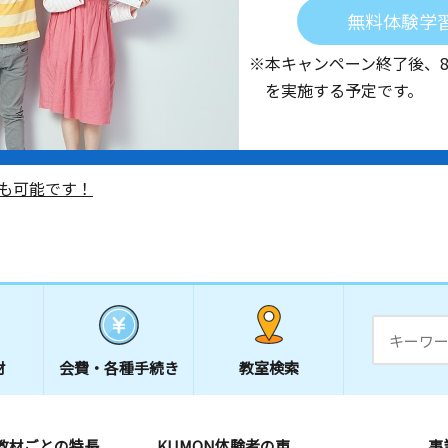
無料体験学
※本キャンペーン終了後、
を実施する予定です。
も可能です！
材
会費・
各種手続き
教室検索
教材ごとの特長
KUMON体験者の声
事