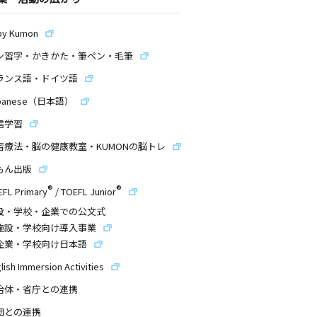
by Kumon
ン習字・かきかた・筆ペン・毛筆
ランス語・ドイツ語
panese（日本語）
信学習
習療法・脳の健康教室・KUMONの脳トレ
もん出版
®
®
EFL Primary
/
TOEFL Junior
設・学校・企業での公文式
施設・学校向け導入事業
企業・学校向け日本語
lish Immersion Activities
治体・省庁との連携
団との連携