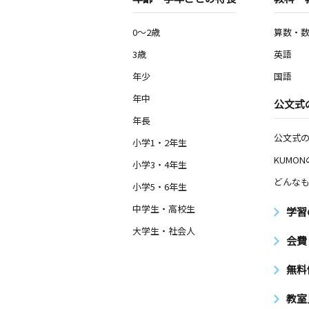
0～2歳
算数・
3歳
英語
年少
国語
年中
公文式
年長
公文式
小学1・2年生
KUMO
小学3・4年生
どんなも
小学5・6年生
中学生・高校生
学習
大学生・社会人
会費
無料
教室