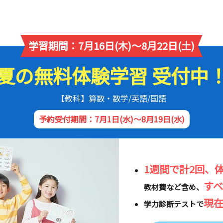
学習期間：7月16日(木)～8月22日(土)
夏の無料体験学習 受付中
【教科】算数・数学/英語/国語
予約受付期間：7月1日(水)～8月19日(水)
1週間で計2回、
す
教材費など含め、
現
学力診断テストで