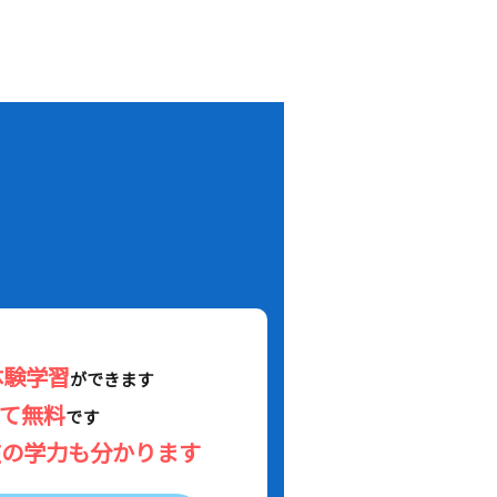
！
体験学習
ができます
べて無料
です
在の学力も分かります