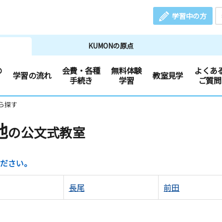
学習中の方
KUMONの原点
の
会費・各種
無料体験
よくあ
学習の流れ
教室見学
手続き
学習
ご質問
ら探す
池
の公文式教室
ださい。
長尾
前田