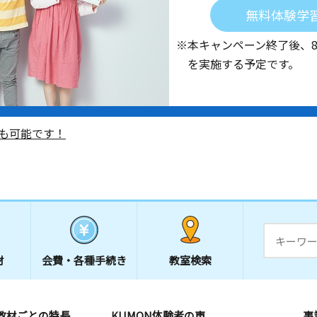
無料体験学
※本キャンペーン終了後、
を実施する予定です。
も可能です！
材
会費・
各種手続き
教室検索
教材ごとの特長
KUMON体験者の声
事