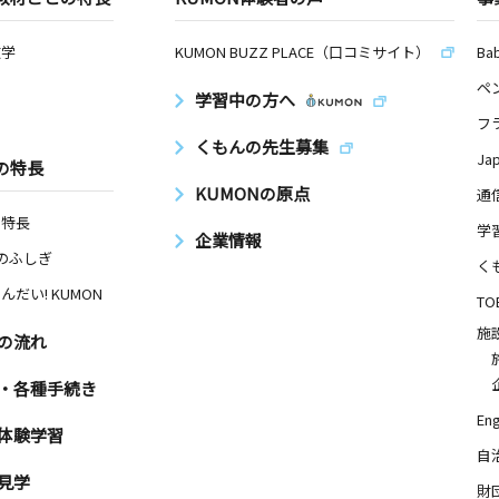
数学
KUMON BUZZ PLACE（口コミサイト）
Ba
ペ
学習中の方へ
フ
くもんの先生募集
Ja
の特長
KUMONの原点
通
の特長
学
企業情報
Nのふしぎ
く
んだい! KUMON
TO
施
の流れ
・各種手続き
Eng
体験学習
自
見学
財