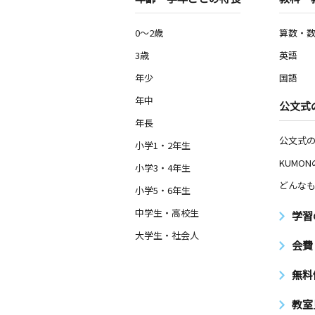
0～2歳
算数・
3歳
英語
年少
国語
年中
公文式
年長
公文式
小学1・2年生
KUMO
小学3・4年生
どんなも
小学5・6年生
中学生・高校生
学習
大学生・社会人
会費
無料
教室