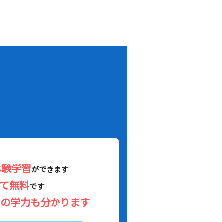
！
体験学習
ができます
べて無料
です
在の学力も分かります