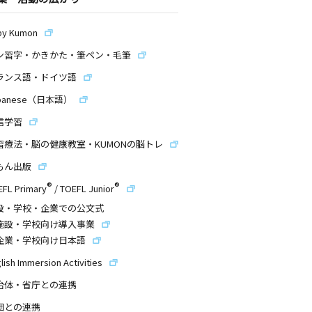
by Kumon
ン習字・かきかた・筆ペン・毛筆
ランス語・ドイツ語
panese（日本語）
信学習
習療法・脳の健康教室・KUMONの脳トレ
もん出版
®
®
EFL Primary
/
TOEFL Junior
設・学校・企業での公文式
施設・学校向け導入事業
企業・学校向け日本語
lish Immersion Activities
治体・省庁との連携
団との連携