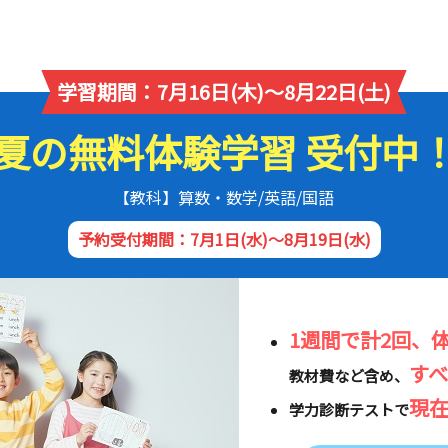
学習期間：7月16日(木)～8月22日(土)
夏の無料体験学習 受付中
【教科】算数・数学/英語/国語
予約受付期間：7月1日(水)～8月19日(水)
1週間で計2回、
す
教材費など含め、
現
学力診断テストで