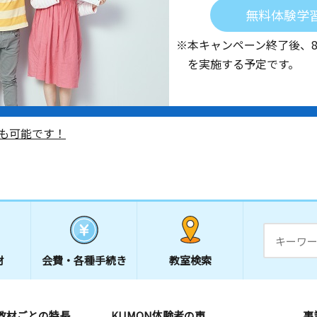
無料体験学
※本キャンペーン終了後、
を実施する予定です。
も可能です！
材
会費・
各種手続き
教室検索
教材ごとの特長
KUMON体験者の声
事