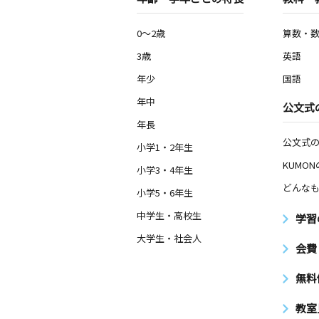
0～2歳
算数・
3歳
英語
年少
国語
年中
公文式
年長
公文式
小学1・2年生
KUMO
小学3・4年生
どんなも
小学5・6年生
中学生・高校生
学習
大学生・社会人
会費
無料
教室