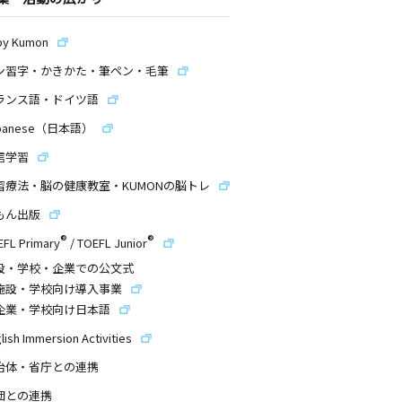
by Kumon
ン習字・かきかた・筆ペン・毛筆
ランス語・ドイツ語
panese（日本語）
信学習
習療法・脳の健康教室・KUMONの脳トレ
もん出版
®
®
EFL Primary
/
TOEFL Junior
設・学校・企業での公文式
施設・学校向け導入事業
企業・学校向け日本語
lish Immersion Activities
治体・省庁との連携
団との連携