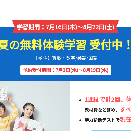
学習期間：7月16日(木)～8月22日(土)
夏の無料体験学習 受付中
【教科】算数・数学/英語/国語
予約受付期間：7月1日(水)～8月19日(水)
1週間で計2回、
す
教材費など含め、
現
学力診断テストで