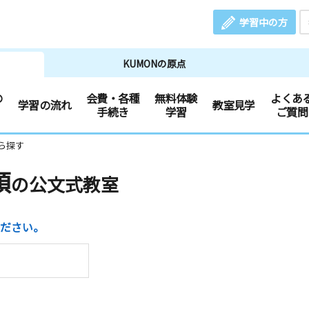
学習中の方
KUMONの原点
の
会費・各種
無料体験
よくあ
学習の流れ
教室見学
手続き
学習
ご質問
ら探す
領
の公文式教室
ださい。