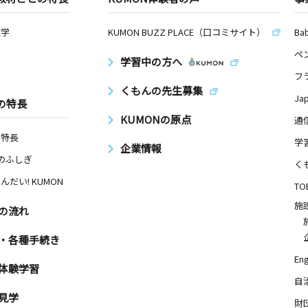
数学
KUMON BUZZ PLACE（口コミサイト）
Ba
ペ
学習中の方へ
フ
くもんの先生募集
Ja
の特長
KUMONの原点
通
の特長
学
企業情報
Nのふしぎ
く
んだい! KUMON
TO
施
の流れ
・各種手続き
Eng
体験学習
自
見学
財