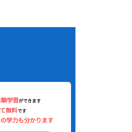
！
体験学習
ができます
べて無料
です
在の学力も分かります