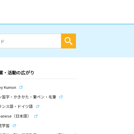
業・活動の広がり
by Kumon
ン習字・かきかた・筆ペン・毛筆
ランス語・ドイツ語
panese（日本語）
信学習