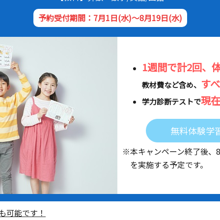
予約受付期間：7月1日(水)～8月19日(水)
1週間で計2回、
す
教材費など含め、
現
学力診断テストで
無料体験学
※本キャンペーン終了後、
を実施する予定です。
も可能です！