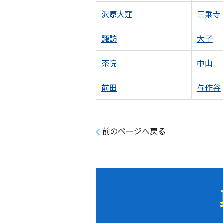
沢原大窪
三乗寺
諏訪
大子
茶院
中山
前田
与作谷
前のページへ戻る