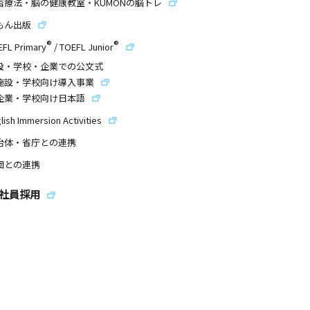
習療法・脳の健康教室・KUMONの脳トレ
もん出版
®
®
EFL Primary
/
TOEFL Junior
設・学校・企業での公文式
施設・学校向け導入事業
企業・学校向け日本語
lish Immersion Activities
治体・省庁との連携
団との連携
社員採用