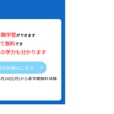
体験学習
ができます
べて無料
です
在の学力も分かります
習の詳細はこちら
8月24日(月)から新学期無料体験