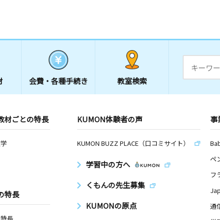
材
会費・
各種手続き
教室検索
教材ごとの特長
KUMON体験者の声
事
数学
KUMON BUZZ PLACE（口コミサイト）
Ba
ペ
学習中の方へ
フ
くもんの先生募集
Ja
の特長
KUMONの原点
通
の特長