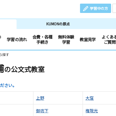
学習中の方
KUMONの原点
の
会費・各種
無料体験
よくあ
学習の流れ
教室見学
手続き
学習
ご質問
ら探す
浦
の公文式教室
ださい。
上野
大窪
御坊下
権現光