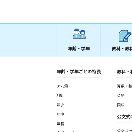
年齢・学年
教科・教
年齢・学年ごとの特長
教科・
0～2歳
算数・
3歳
英語
年少
国語
年中
公文式
年長
公文式