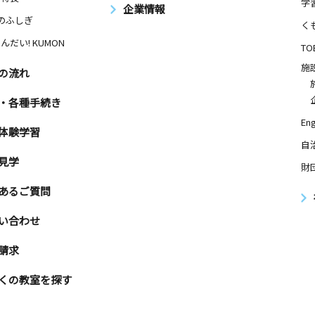
学
企業情報
Nのふしぎ
く
んだい! KUMON
TO
施
の流れ
・各種手続き
Eng
体験学習
自
見学
財
あるご質問
い合わせ
請求
くの教室を探す