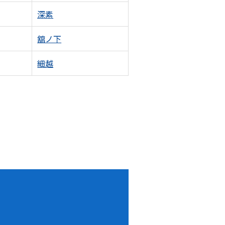
深素
舘ノ下
細越
！