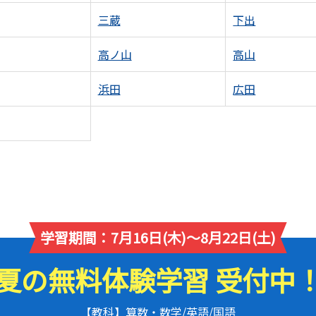
三蔵
下出
高ノ山
高山
浜田
広田
学習期間：7月16日(木)～8月22日(土)
夏の無料体験学習 受付中
【教科】算数・数学/英語/国語