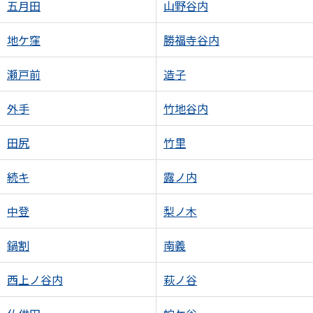
五月田
山野谷内
地ケ窪
勝福寺谷内
瀬戸前
造子
外手
竹地谷内
田尻
竹里
続キ
露ノ内
中登
梨ノ木
鍋割
南義
西上ノ谷内
萩ノ谷