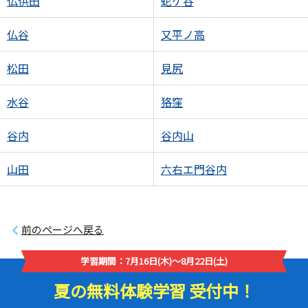
仏供田
蛇ケ谷
仏谷
又平ノ高
松田
見尻
水谷
狢窪
谷内
谷内山
山田
六右エ門谷内
前のページへ戻る
学習期間：7月16日(木)～8月22日(土)
夏の無料体験学習 受付中！