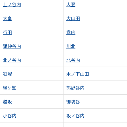
上ノ谷内
大登
大畠
大山田
行田
覚内
鎌仲谷内
川北
北ノ谷内
北谷内
狐塚
木ノ下山田
経ケ峯
熊野谷内
越坂
御坊谷
小谷内
坂ノ谷内