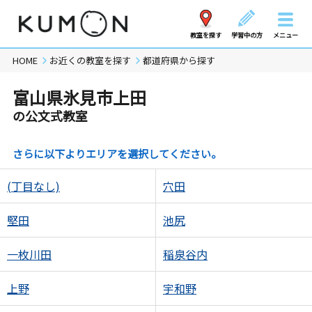
教室を探す
学習中の方
メニュー
HOME
お近くの教室を探す
都道府県から探す
富山県氷見市上田
の公文式教室
さらに以下よりエリアを選択してください。
(丁目なし)
穴田
堅田
池尻
一枚川田
稲泉谷内
上野
宇和野