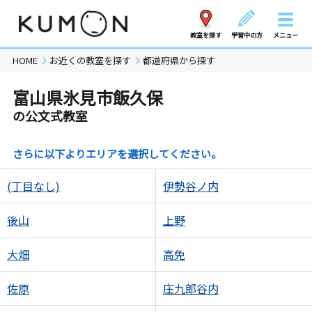
教室を探す
学習中の方
メニュー
HOME
お近くの教室を探す
都道府県から探す
富山県氷見市飯久保
の公文式教室
さらに以下よりエリアを選択してください。
(丁目なし)
伊勢谷ノ内
後山
上野
大畑
高免
佐原
庄九郎谷内