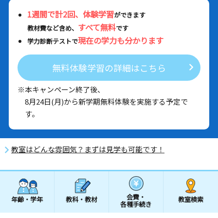
1週間で計2回、体験学習
ができます
すべて無料
教材費など含め、
です
現在の学力も分かります
学力診断テストで
無料体験学習の詳細はこちら
※本キャンペーン終了後、
8月24日(月)から新学期無料体験を実施する予定で
す。
教室はどんな雰囲気？まずは見学も可能です！
会費・
年齢・学年
教科・教材
教室検索
各種手続き