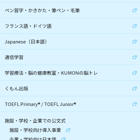
ペン習字・かきかた・筆ペン・毛筆
フランス語・ドイツ語
Japanese（日本語）
通信学習
学習療法・脳の健康教室・KUMONの脳トレ
くもん出版
TOEFL Primary
®
/
TOEFL Junior
®
施設・学校・企業での公文式
施設・学校向け導入事業
企業・学校向け日本語