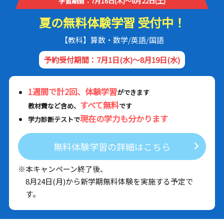
学習期間：7月16日(木)～8月22日(土)
夏の無料体験学習 受付中！
【教科】算数・数学/英語/国語
予約受付期間：7月1日(水)～8月19日(水)
1週間で計2回、体験学習
ができます
すべて無料
教材費など含め、
です
現在の学力も分かります
学力診断テストで
無料体験学習の詳細はこちら
※本キャンペーン終了後、
8月24日(月)から新学期無料体験を実施する予定で
す。