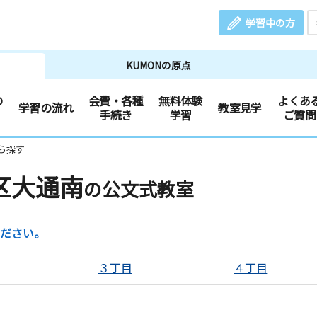
学習中の方
KUMONの原点
の
会費・各種
無料体験
よくあ
学習の流れ
教室見学
手続き
学習
ご質問
ら探す
区大通南
の公文式教室
ださい。
３丁目
４丁目