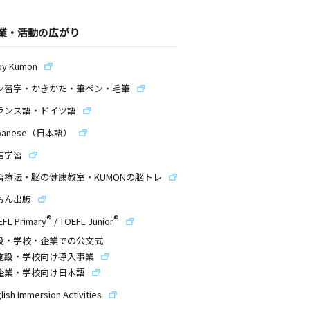
業・活動の広がり
by Kumon
ン習字・かきかた・筆ペン・毛筆
ランス語・ドイツ語
panese（日本語）
信学習
習療法・脳の健康教室・KUMONの脳トレ
もん出版
®
®
EFL Primary
/
TOEFL Junior
設・学校・企業での公文式
施設・学校向け導入事業
企業・学校向け日本語
lish Immersion Activities