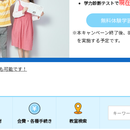
現
学力診断テストで
無料体験学
※本キャンペーン終了後、
を実施する予定です。
も可能です！
材
会費・
各種手続き
教室検索