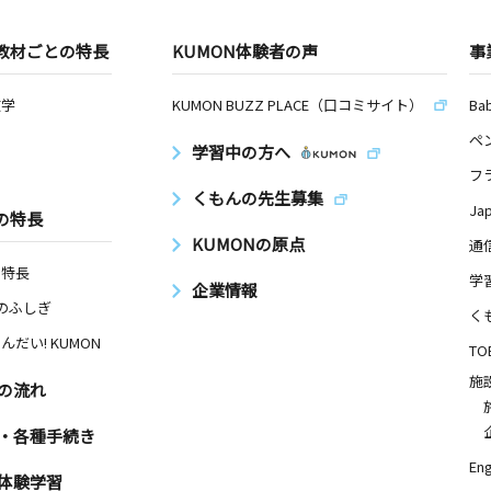
教材ごとの特長
KUMON体験者の声
事
数学
KUMON BUZZ PLACE（口コミサイト）
Ba
ペ
学習中の方へ
フ
くもんの先生募集
Ja
の特長
KUMONの原点
通
の特長
学
企業情報
Nのふしぎ
く
んだい! KUMON
TO
施
の流れ
・各種手続き
Eng
体験学習