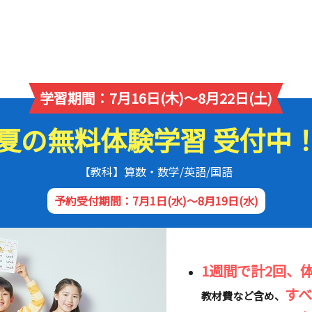
学習期間：7月16日(木)～8月22日(土)
夏の無料体験学習 受付中
【教科】算数・数学/英語/国語
予約受付期間：7月1日(水)～8月19日(水)
1週間で計2回、
す
教材費など含め、