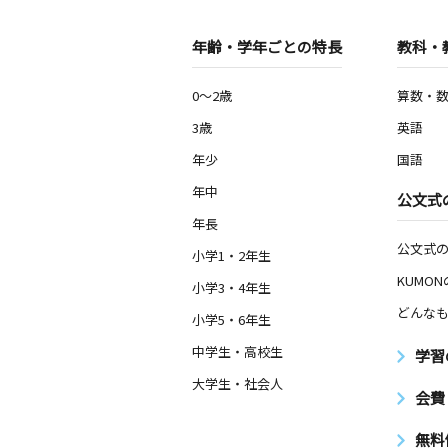
年齢・学年ごとの特長
教科・
0～2歳
算数・
3歳
英語
年少
国語
年中
公文式
年長
公文式
小学1・2年生
KUMO
小学3・4年生
どんなも
小学5・6年生
中学生・高校生
学習
大学生・社会人
会費
無料