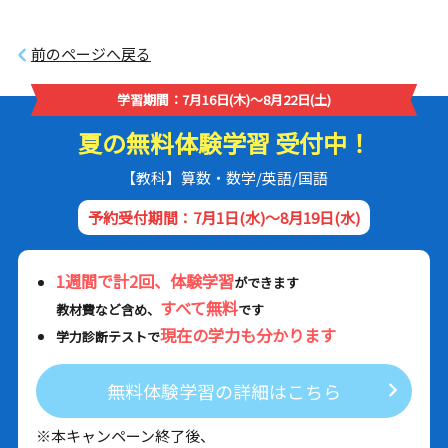
前のページへ戻る
学習期間：7月16日(木)～8月22日(土)
夏の無料体験学習 受付中！
【教科】算数・数学/英語/国語
予約受付期間：7月1日(水)～8月19日(水)
1週間で計2回、体験学習
ができます
すべて無料
教材費など含め、
です
現在の学力も分かります
学力診断テストで
無料体験学習の詳細はこちら
※本キャンペーン終了後、