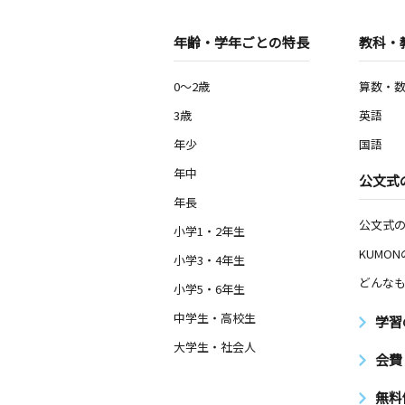
年齢・学年ごとの特長
教科・
0～2歳
算数・
3歳
英語
年少
国語
年中
公文式
年長
公文式
小学1・2年生
KUMO
小学3・4年生
どんなも
小学5・6年生
中学生・高校生
学習
大学生・社会人
会費
無料