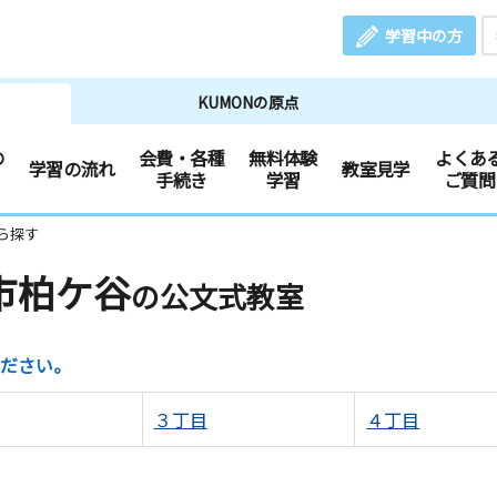
学習中の方
KUMONの原点
の
会費・各種
無料体験
よくあ
学習の流れ
教室見学
手続き
学習
ご質問
ら探す
市柏ケ谷
の公文式教室
ださい。
３丁目
４丁目