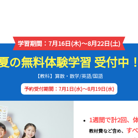
学習期間：7月16日(木)～8月22日(土)
夏の無料体験学習 受付中
【教科】算数・数学/英語/国語
予約受付期間：7月1日(水)～8月19日(水)
1週間で計2回、
す
教材費など含め、