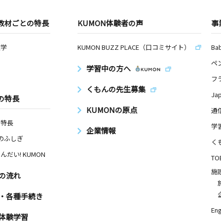
教材ごとの特長
KUMON体験者の声
事
数学
KUMON BUZZ PLACE（口コミサイト）
Ba
ペ
学習中の方へ
フ
くもんの先生募集
Ja
の特長
KUMONの原点
通
の特長
学
企業情報
Nのふしぎ
く
んだい! KUMON
TO
施
の流れ
・各種手続き
Eng
体験学習