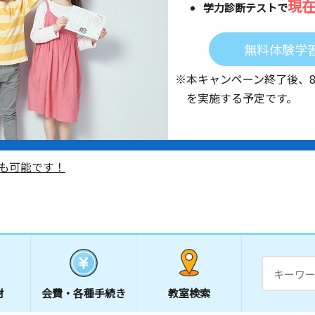
現
学力診断テストで
無料体験学
※本キャンペーン終了後、
を実施する予定です。
も可能です！
材
会費・
各種手続き
教室検索