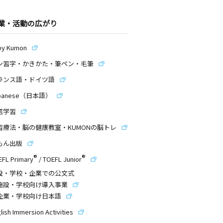
業・活動の広がり
by Kumon
ン習字・かきかた・筆ペン・毛筆
ランス語・ドイツ語
panese（日本語）
信学習
習療法・脳の健康教室・KUMONの脳トレ
もん出版
®
®
EFL Primary
/
TOEFL Junior
設・学校・企業での公文式
施設・学校向け導入事業
企業・学校向け日本語
lish Immersion Activities