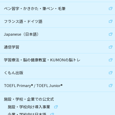
ペン習字・かきかた・筆ペン・毛筆
フランス語・ドイツ語
Japanese（日本語）
通信学習
学習療法・脳の健康教室・KUMONの脳トレ
くもん出版
TOEFL Primary
®
/
TOEFL Junior
®
施設・学校・企業での公文式
施設・学校向け導入事業
企業・学校向け日本語