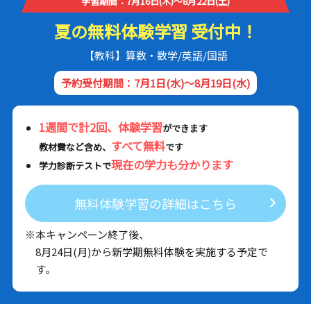
学習期間：7月16日(木)～8月22日(土)
夏の無料体験学習 受付中！
【教科】算数・数学/英語/国語
予約受付期間：7月1日(水)～8月19日(水)
1週間で計2回、体験学習
ができます
すべて無料
教材費など含め、
です
現在の学力も分かります
学力診断テストで
無料体験学習の詳細はこちら
※本キャンペーン終了後、
8月24日(月)から新学期無料体験を実施する予定で
す。