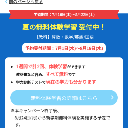
前のページへ戻る
学習期間：7月16日(木)～8月22日(土)
夏の無料体験学習 受付中！
【教科】算数・数学/英語/国語
予約受付期間：7月1日(水)～8月19日(水)
1週間で計2回、体験学習
ができます
すべて無料
教材費など含め、
です
現在の学力も分かります
学力診断テストで
無料体験学習の詳細はこちら
※本キャンペーン終了後、
8月24日(月)から新学期無料体験を実施する予定で
す。