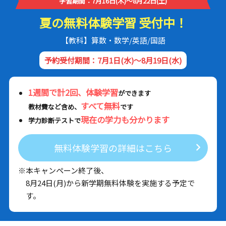
学習期間：7月16日(木)～8月22日(土)
夏の無料体験学習 受付中！
【教科】算数・数学/英語/国語
予約受付期間：7月1日(水)～8月19日(水)
1週間で計2回、体験学習
ができます
すべて無料
教材費など含め、
です
現在の学力も分かります
学力診断テストで
無料体験学習の詳細はこちら
※本キャンペーン終了後、
8月24日(月)から新学期無料体験を実施する予定で
す。