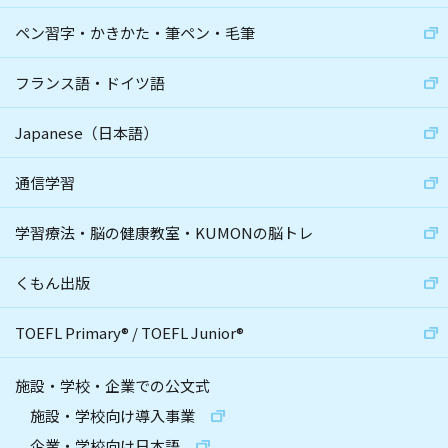
ペン習字・かきかた・筆ペン・毛筆
フランス語・ドイツ語
Japanese（日本語）
通信学習
学習療法・脳の健康教室・KUMONの脳トレ
くもん出版
TOEFL Primary
®
/
TOEFL Junior
®
施設・学校・企業での公文式
施設・学校向け導入事業
企業・学校向け日本語