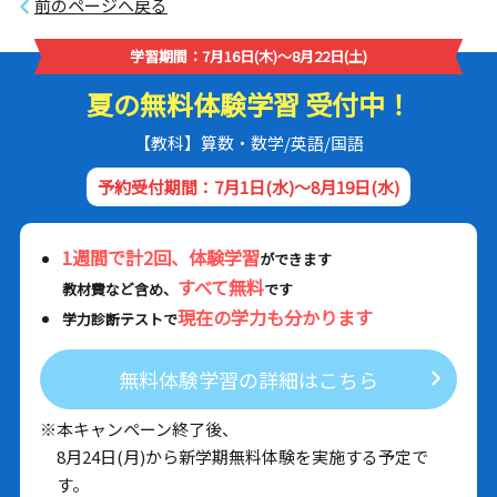
前のページへ戻る
学習期間：7月16日(木)～8月22日(土)
夏の無料体験学習 受付中！
【教科】算数・数学/英語/国語
予約受付期間：7月1日(水)～8月19日(水)
1週間で計2回、体験学習
ができます
すべて無料
教材費など含め、
です
現在の学力も分かります
学力診断テストで
無料体験学習の詳細はこちら
※本キャンペーン終了後、
8月24日(月)から新学期無料体験を実施する予定で
す。