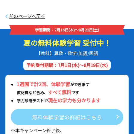
前のページへ戻る
学習期間：7月16日(木)～8月22日(土)
夏の無料体験学習 受付中！
【教科】算数・数学/英語/国語
予約受付期間：7月1日(水)～8月19日(水)
1週間で計2回、体験学習
ができます
すべて無料
教材費など含め、
です
現在の学力も分かります
学力診断テストで
無料体験学習の詳細はこちら
※本キャンペーン終了後、