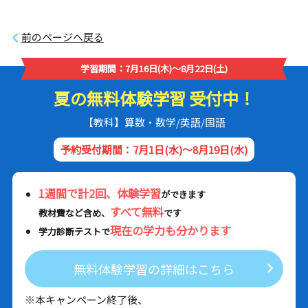
前のページへ戻る
学習期間：7月16日(木)～8月22日(土)
夏の無料体験学習 受付中！
【教科】算数・数学/英語/国語
予約受付期間：7月1日(水)～8月19日(水)
1週間で計2回、体験学習
ができます
すべて無料
教材費など含め、
です
現在の学力も分かります
学力診断テストで
無料体験学習の詳細はこちら
※本キャンペーン終了後、