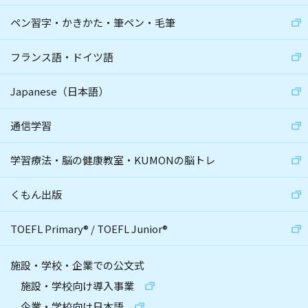
ペン習字・かきかた・筆ペン・毛筆
フランス語・ドイツ語
Japanese（日本語）
通信学習
学習療法・脳の健康教室・KUMONの脳トレ
くもん出版
TOEFL Primary
®
/
TOEFL Junior
®
施設・学校・企業での公文式
施設・学校向け導入事業
企業・学校向け日本語