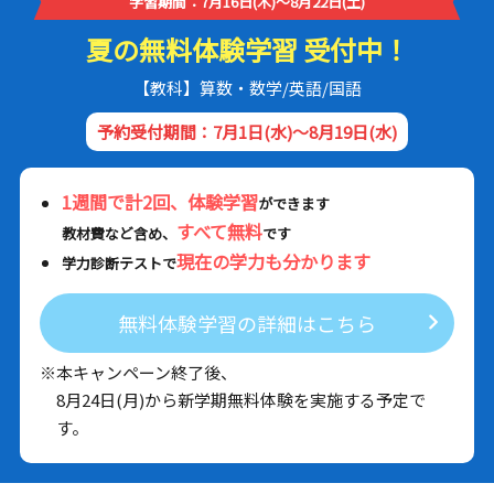
学習期間：7月16日(木)～8月22日(土)
夏の無料体験学習 受付中！
【教科】算数・数学/英語/国語
予約受付期間：7月1日(水)～8月19日(水)
1週間で計2回、体験学習
ができます
すべて無料
教材費など含め、
です
現在の学力も分かります
学力診断テストで
無料体験学習の詳細はこちら
※本キャンペーン終了後、
8月24日(月)から新学期無料体験を実施する予定で
す。