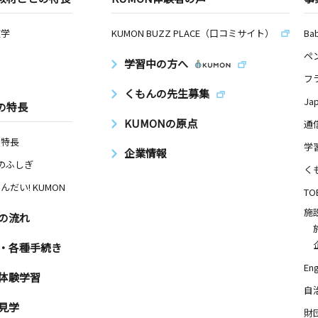
数学
KUMON BUZZ PLACE（口コミサイト）
Ba
ペ
学習中の方へ
フ
くもんの先生募集
Ja
の特長
KUMONの原点
通
の特長
学
企業情報
Nのふしぎ
く
んだい! KUMON
TO
施
の流れ
・各種手続き
Eng
体験学習
自
見学
財