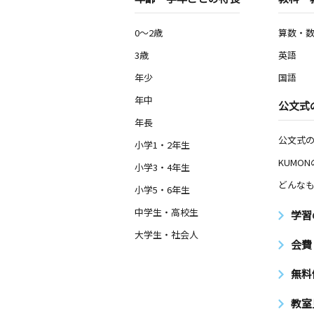
0～2歳
算数・
3歳
英語
年少
国語
年中
公文式
年長
公文式
小学1・2年生
KUMO
小学3・4年生
どんなも
小学5・6年生
中学生・高校生
学習
大学生・社会人
会費
無料
教室