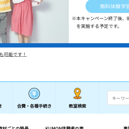
無料体験学
※本キャンペーン終了後、
を実施する予定です。
も可能です！
材
会費・
各種手続き
教室検索
教材ごとの特長
KUMON体験者の声
事