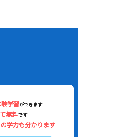
！
体験学習
ができます
べて無料
です
在の学力も分かります