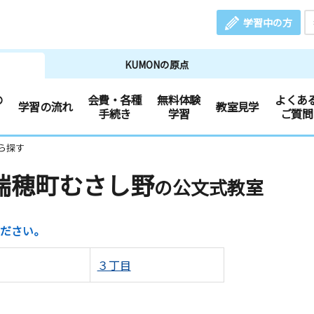
学習中の方
KUMONの原点
の
会費・各種
無料体験
よくあ
学習の流れ
教室見学
手続き
学習
ご質問
ら探す
瑞穂町むさし野
の公文式教室
ださい。
３丁目