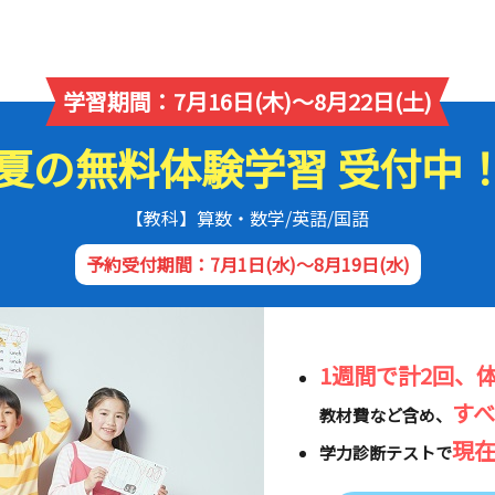
学習期間：7月16日(木)～8月22日(土)
夏の無料体験学習 受付中
【教科】算数・数学/英語/国語
予約受付期間：7月1日(水)～8月19日(水)
1週間で計2回、
す
教材費など含め、
現
学力診断テストで