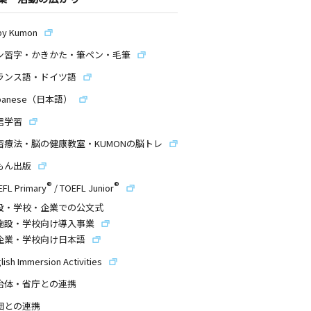
by Kumon
ン習字・かきかた・筆ペン・毛筆
ランス語・ドイツ語
panese（日本語）
信学習
習療法・脳の健康教室・KUMONの脳トレ
もん出版
®
®
EFL Primary
/
TOEFL Junior
設・学校・企業での公文式
施設・学校向け導入事業
企業・学校向け日本語
lish Immersion Activities
治体・省庁との連携
団との連携