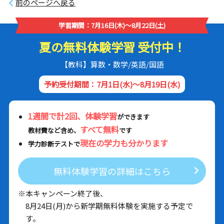
前のページへ戻る
学習期間：7月16日(木)～8月22日(土)
夏の無料体験学習 受付中！
【教科】算数・数学/英語/国語
予約受付期間：7月1日(水)～8月19日(水)
1週間で計2回、体験学習
ができます
すべて無料
教材費など含め、
です
現在の学力も分かります
学力診断テストで
無料体験学習の詳細はこちら
※本キャンペーン終了後、
8月24日(月)から新学期無料体験を実施する予定で
す。