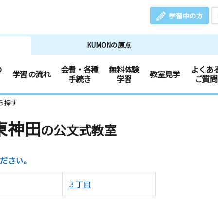
学習中の方
KUMONの原点
の
会費・各種
無料体験
よくあ
学習の流れ
教室見学
手続き
学習
ご質問
ら探す
東神田
の公文式教室
ださい。
３丁目