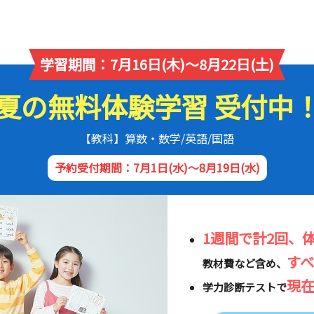
学習期間：7月16日(木)～8月22日(土)
夏の無料体験学習 受付中
【教科】算数・数学/英語/国語
予約受付期間：7月1日(水)～8月19日(水)
1週間で計2回、
す
教材費など含め、
現
学力診断テストで