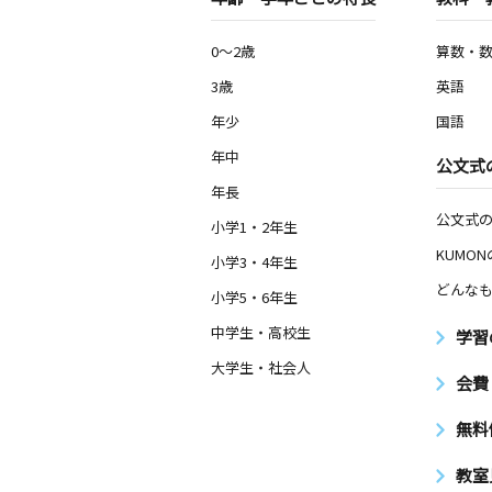
0～2歳
算数・
3歳
英語
年少
国語
年中
公文式
年長
公文式
小学1・2年生
KUMO
小学3・4年生
どんなも
小学5・6年生
中学生・高校生
学習
大学生・社会人
会費
無料
教室