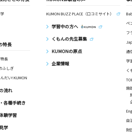
数学
KUMON BUZZ PLACE（口コミサイト）
Ba
ペ
学習中の方へ
フ
くもんの先生募集
Ja
の特長
KUMONの原点
通
の特長
学
企業情報
Nのふしぎ
く
んだい! KUMON
TO
施
の流れ
・各種手続き
Eng
体験学習
自
見学
財