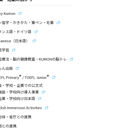
by Kumon
ン習字・かきかた・筆ペン・毛筆
ランス語・ドイツ語
panese（日本語）
信学習
習療法・脳の健康教室・KUMONの脳トレ
もん出版
®
®
EFL Primary
/
TOEFL Junior
設・学校・企業での公文式
施設・学校向け導入事業
企業・学校向け日本語
lish Immersion Activities
治体・省庁との連携
団との連携