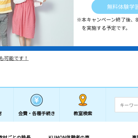
無料体験学
※本キャンペーン終了後、
を実施する予定です。
も可能です！
材
会費・
各種手続き
教室検索
教材ごとの特長
KUMON体験者の声
事