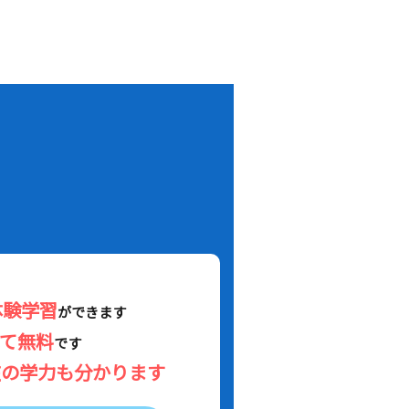
！
体験学習
ができます
べて無料
です
在の学力も分かります