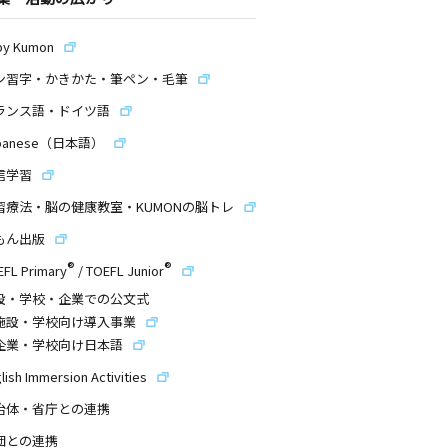
by Kumon
ン習字・かきかた・筆ペン・毛筆
ランス語・ドイツ語
panese（日本語）
信学習
習療法・脳の健康教室・KUMONの脳トレ
もん出版
®
®
EFL Primary
/
TOEFL Junior
設・学校・企業での公文式
施設・学校向け導入事業
企業・学校向け日本語
lish Immersion Activities
治体・省庁との連携
団との連携