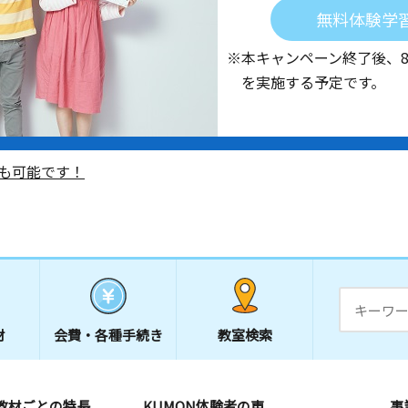
無料体験学
※本キャンペーン終了後、
を実施する予定です。
も可能です！
材
会費・
各種手続き
教室検索
教材ごとの特長
KUMON体験者の声
事