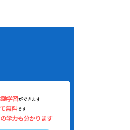
！
体験学習
ができます
べて無料
です
在の学力も分かります