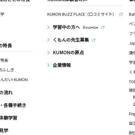
数学
KUMON BUZZ PLACE（口コミサイト）
Ba
ペ
学習中の方へ
フ
くもんの先生募集
Ja
の特長
KUMONの原点
通
の特長
学
企業情報
Nのふしぎ
く
んだい! KUMON
TO
施
の流れ
・各種手続き
Eng
体験学習
自
見学
財