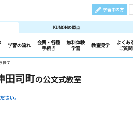
学習中の方
KUMONの原点
の
会費・各種
無料体験
よくあ
学習の流れ
教室見学
手続き
学習
ご質問
ら探す
神田司町
の公文式教室
ださい。