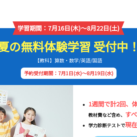
学習期間：7月16日(木)～8月22日(土)
夏の無料体験学習 受付中
【教科】算数・数学/英語/国語
予約受付期間：7月1日(水)～8月19日(水)
1週間で計2回、
す
教材費など含め、
現
学力診断テストで