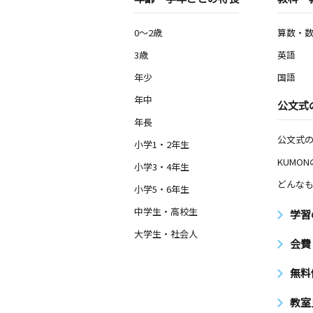
0～2歳
算数・
3歳
英語
年少
国語
年中
公文式
年長
公文式
小学1・2年生
KUMO
小学3・4年生
どんなも
小学5・6年生
中学生・高校生
学習
大学生・社会人
会費
無料
教室