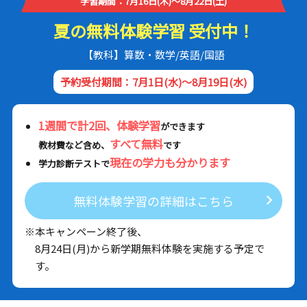
学習期間：7月16日(木)～8月22日(土)
夏の無料体験学習 受付中！
【教科】算数・数学/英語/国語
予約受付期間：7月1日(水)～8月19日(水)
1週間で計2回、体験学習
ができます
すべて無料
教材費など含め、
です
現在の学力も分かります
学力診断テストで
無料体験学習の詳細はこちら
※本キャンペーン終了後、
8月24日(月)から新学期無料体験を実施する予定で
す。