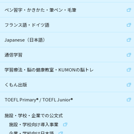
ペン習字・かきかた・筆ペン・毛筆
フランス語・ドイツ語
Japanese（日本語）
通信学習
学習療法・脳の健康教室・KUMONの脳トレ
くもん出版
TOEFL Primary
®
/
TOEFL Junior
®
施設・学校・企業での公文式
施設・学校向け導入事業
企業・学校向け日本語