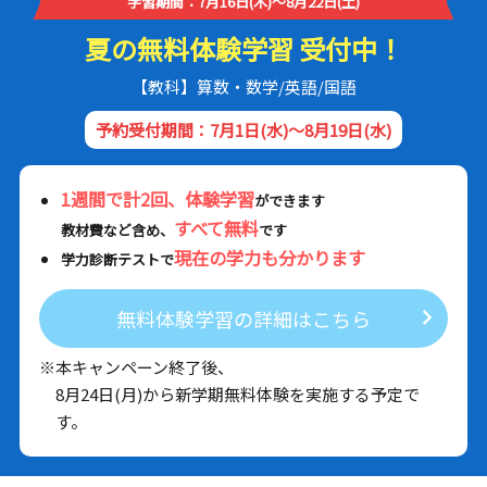
学習期間：7月16日(木)～8月22日(土)
夏の無料体験学習 受付中！
【教科】算数・数学/英語/国語
予約受付期間：7月1日(水)～8月19日(水)
1週間で計2回、体験学習
ができます
すべて無料
教材費など含め、
です
現在の学力も分かります
学力診断テストで
無料体験学習の詳細はこちら
※本キャンペーン終了後、
8月24日(月)から新学期無料体験を実施する予定で
す。