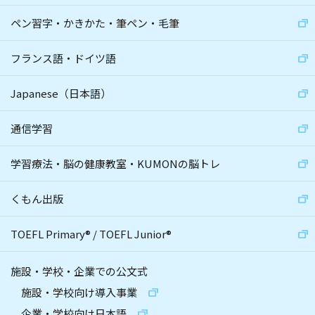
ペン習字・かきかた・筆ペン・毛筆
フランス語・ドイツ語
Japanese（日本語）
通信学習
学習療法・脳の健康教室・KUMONの脳トレ
くもん出版
TOEFL Primary
®
/
TOEFL Junior
®
施設・学校・企業での公文式
施設・学校向け導入事業
企業・学校向け日本語