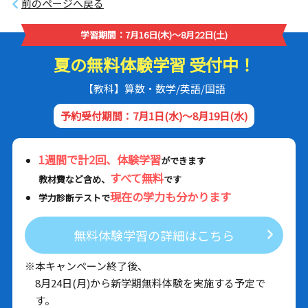
前のページへ戻る
学習期間：7月16日(木)～8月22日(土)
夏の無料体験学習 受付中！
【教科】算数・数学/英語/国語
予約受付期間：7月1日(水)～8月19日(水)
1週間で計2回、体験学習
ができます
すべて無料
教材費など含め、
です
現在の学力も分かります
学力診断テストで
無料体験学習の詳細はこちら
※本キャンペーン終了後、
8月24日(月)から新学期無料体験を実施する予定で
す。