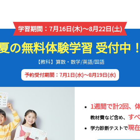
学習期間：7月16日(木)～8月22日(土)
夏の無料体験学習 受付中
【教科】算数・数学/英語/国語
予約受付期間：7月1日(水)～8月19日(水)
1週間で計2回、
す
教材費など含め、
現
学力診断テストで