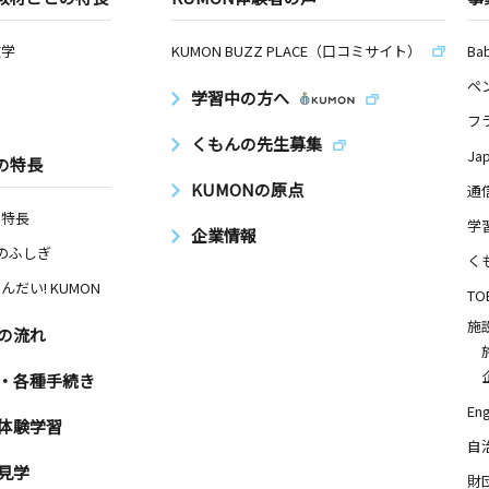
数学
KUMON BUZZ PLACE（口コミサイト）
Ba
ペ
学習中の方へ
フ
くもんの先生募集
Ja
の特長
KUMONの原点
通
の特長
学
企業情報
Nのふしぎ
く
んだい! KUMON
TO
施
の流れ
・各種手続き
Eng
体験学習
自
見学
財