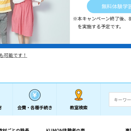
無料体験学
※本キャンペーン終了後、
を実施する予定です。
も可能です！
材
会費・
各種手続き
教室検索
教材ごとの特長
KUMON体験者の声
事