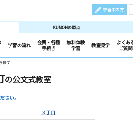
学習中の方
KUMONの原点
の
会費・各種
無料体験
よくあ
学習の流れ
教室見学
手続き
学習
ご質問
ら探す
町
の公文式教室
ださい。
３丁目