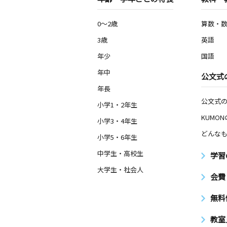
0～2歳
算数・
3歳
英語
年少
国語
年中
公文式
年長
公文式
小学1・2年生
KUMO
小学3・4年生
どんなも
小学5・6年生
中学生・高校生
学習
大学生・社会人
会費
無料
教室