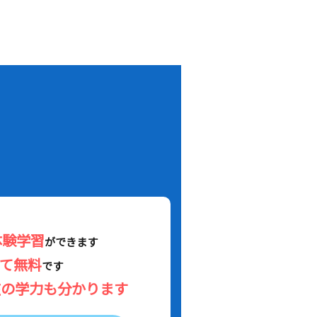
！
体験学習
ができます
べて無料
です
在の学力も分かります