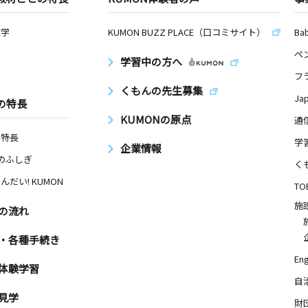
数学
KUMON BUZZ PLACE（口コミサイト）
Ba
ペ
学習中の方へ
フ
くもんの先生募集
Ja
の特長
KUMONの原点
通
の特長
学
企業情報
Nのふしぎ
く
んだい! KUMON
TO
施
の流れ
・各種手続き
Eng
体験学習
自
見学
財