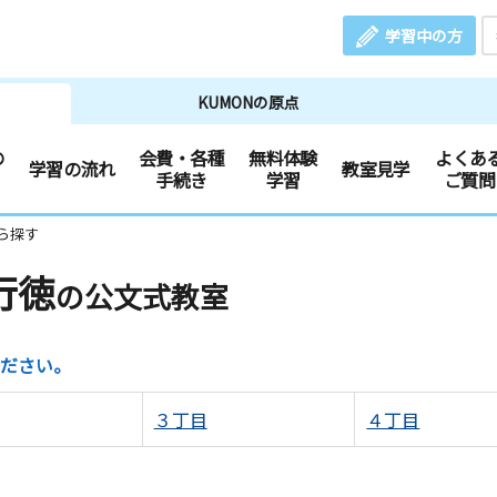
学習中の方
KUMONの原点
の
会費・各種
無料体験
よくあ
学習の流れ
教室見学
手続き
学習
ご質問
ら探す
行徳
の公文式教室
ださい。
３丁目
４丁目