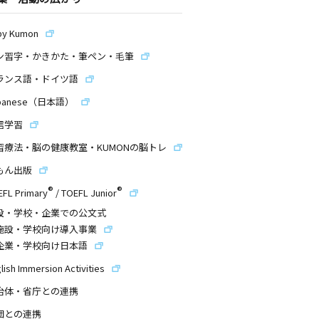
by Kumon
ン習字・かきかた・筆ペン・毛筆
ランス語・ドイツ語
panese（日本語）
信学習
習療法・脳の健康教室・KUMONの脳トレ
もん出版
®
®
EFL Primary
/
TOEFL Junior
設・学校・企業での公文式
施設・学校向け導入事業
企業・学校向け日本語
lish Immersion Activities
治体・省庁との連携
団との連携