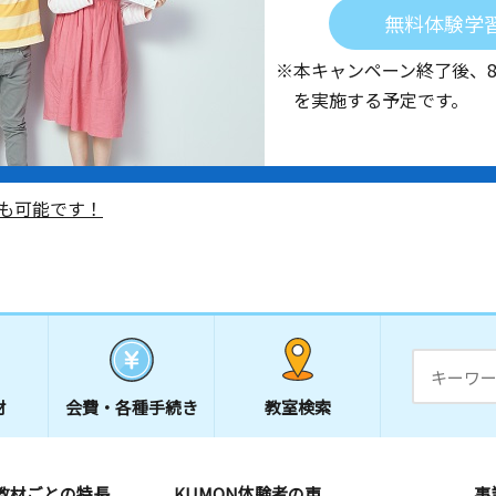
無料体験学
※本キャンペーン終了後、
を実施する予定です。
も可能です！
材
会費・
各種手続き
教室検索
教材ごとの特長
KUMON体験者の声
事