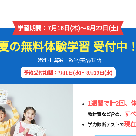
学習期間：7月16日(木)～8月22日(土)
夏の無料体験学習 受付中
【教科】算数・数学/英語/国語
予約受付期間：7月1日(水)～8月19日(水)
1週間で計2回、
す
教材費など含め、
現
学力診断テストで