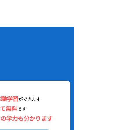
！
体験学習
ができます
べて無料
です
在の学力も分かります