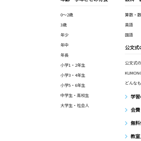
0～2歳
算数・
3歳
英語
年少
国語
年中
公文式
年長
公文式
小学1・2年生
KUMO
小学3・4年生
どんなも
小学5・6年生
中学生・高校生
学習
大学生・社会人
会費
無料
教室