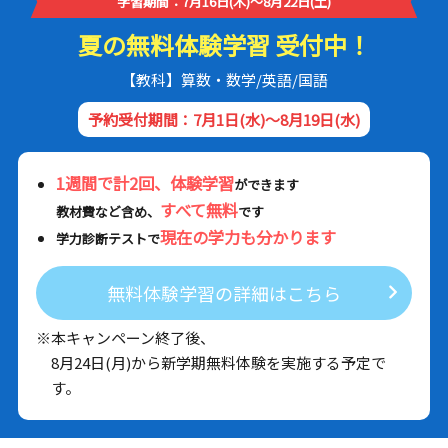
学習期間：7月16日(木)～8月22日(土)
夏の無料体験学習 受付中！
【教科】算数・数学/英語/国語
予約受付期間：7月1日(水)～8月19日(水)
1週間で計2回、体験学習
ができます
すべて無料
教材費など含め、
です
現在の学力も分かります
学力診断テストで
無料体験学習の詳細はこちら
※本キャンペーン終了後、
8月24日(月)から新学期無料体験を実施する予定で
す。