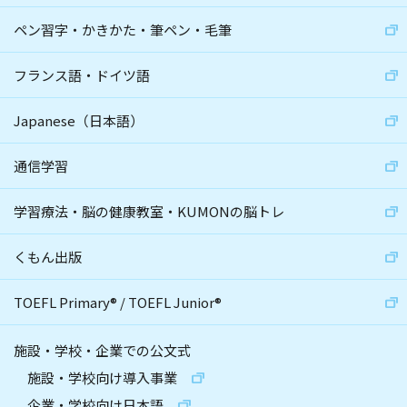
ペン習字・かきかた・筆ペン・毛筆
フランス語・ドイツ語
Japanese（日本語）
通信学習
学習療法・脳の健康教室・KUMONの脳トレ
くもん出版
TOEFL Primary
®
/
TOEFL Junior
®
施設・学校・企業での公文式
施設・学校向け導入事業
企業・学校向け日本語