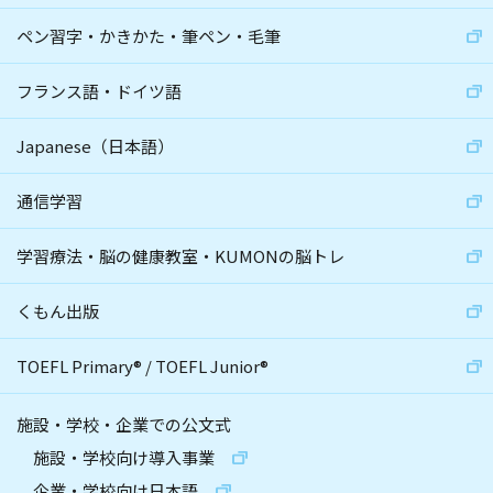
ペン習字・かきかた・筆ペン・毛筆
フランス語・ドイツ語
Japanese（日本語）
通信学習
学習療法・脳の健康教室・KUMONの脳トレ
くもん出版
TOEFL Primary
®
/
TOEFL Junior
®
施設・学校・企業での公文式
施設・学校向け導入事業
企業・学校向け日本語