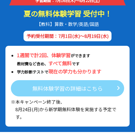
学習期間：7月16日(木)～8月22日(土)
夏の無料体験学習 受付中！
【教科】算数・数学/英語/国語
予約受付期間：7月1日(水)～8月19日(水)
1週間で計2回、体験学習
ができます
すべて無料
教材費など含め、
です
現在の学力も分かります
学力診断テストで
無料体験学習の詳細はこちら
※本キャンペーン終了後、
8月24日(月)から新学期無料体験を実施する予定で
す。