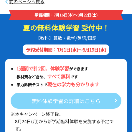
前のページへ戻る
学習期間：7月16日(木)～8月22日(土)
夏の無料体験学習 受付中！
【教科】算数・数学/英語/国語
予約受付期間：7月1日(水)～8月19日(水)
1週間で計2回、体験学習
ができます
すべて無料
教材費など含め、
です
現在の学力も分かります
学力診断テストで
無料体験学習の詳細はこちら
※本キャンペーン終了後、
8月24日(月)から新学期無料体験を実施する予定で
す。