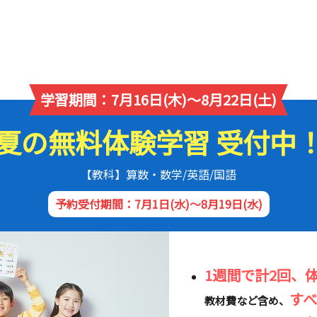
学習期間：7月16日(木)～8月22日(土)
夏の無料体験学習 受付中
【教科】算数・数学/英語/国語
予約受付期間：7月1日(水)～8月19日(水)
1週間で計2回、
す
教材費など含め、