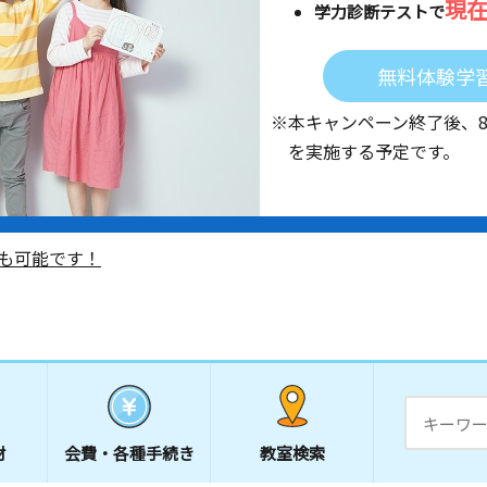
現
学力診断テストで
無料体験学
※本キャンペーン終了後、
を実施する予定です。
も可能です！
材
会費・
各種手続き
教室検索