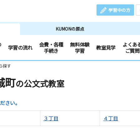
学習中の方
KUMONの原点
の
会費・各種
無料体験
よくあ
学習の流れ
教室見学
手続き
学習
ご質問
ら探す
城町
の公文式教室
ださい。
３丁目
４丁目