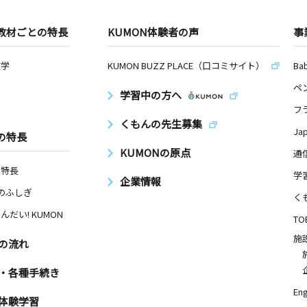
教材ごとの特長
KUMON体験者の声
事
数学
KUMON BUZZ PLACE（口コミサイト）
Ba
ペ
学習中の方へ
フ
くもんの先生募集
Ja
の特長
KUMONの原点
通
の特長
学
企業情報
Nのふしぎ
く
んだい! KUMON
TO
施
の流れ
・各種手続き
Eng
体験学習