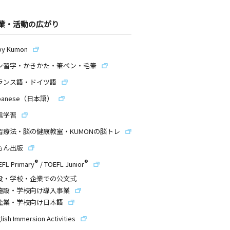
業・活動の広がり
by Kumon
ン習字・かきかた・筆ペン・毛筆
ランス語・ドイツ語
panese（日本語）
信学習
習療法・脳の健康教室・KUMONの脳トレ
もん出版
®
®
EFL Primary
/
TOEFL Junior
設・学校・企業での公文式
施設・学校向け導入事業
企業・学校向け日本語
lish Immersion Activities