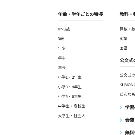
年齢・学年ごとの特長
教科・
0～2歳
算数・
3歳
英語
年少
国語
年中
公文式
年長
公文式
小学1・2年生
KUMO
小学3・4年生
どんなも
小学5・6年生
中学生・高校生
学習
大学生・社会人
会費
無料