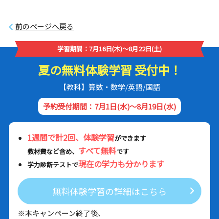
前のページへ戻る
学習期間：7月16日(木)～8月22日(土)
夏の無料体験学習 受付中！
【教科】算数・数学/英語/国語
予約受付期間：7月1日(水)～8月19日(水)
1週間で計2回、体験学習
ができます
すべて無料
教材費など含め、
です
現在の学力も分かります
学力診断テストで
無料体験学習の詳細はこちら
※本キャンペーン終了後、