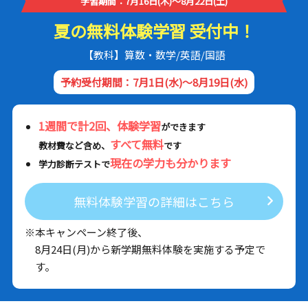
学習期間：7月16日(木)～8月22日(土)
夏の無料体験学習 受付中！
【教科】算数・数学/英語/国語
予約受付期間：7月1日(水)～8月19日(水)
1週間で計2回、体験学習
ができます
すべて無料
教材費など含め、
です
現在の学力も分かります
学力診断テストで
無料体験学習の詳細はこちら
※本キャンペーン終了後、
8月24日(月)から新学期無料体験を実施する予定で
す。