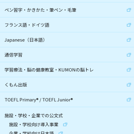
ペン習字・かきかた・筆ペン・毛筆
フランス語・ドイツ語
Japanese（日本語）
通信学習
学習療法・脳の健康教室・KUMONの脳トレ
くもん出版
TOEFL Primary
®
/
TOEFL Junior
®
施設・学校・企業での公文式
施設・学校向け導入事業
企業・学校向け日本語