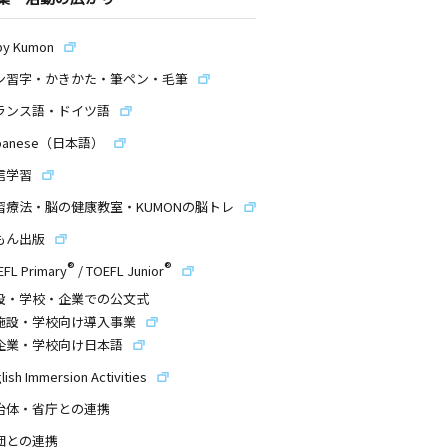
by Kumon
ン習字・かきかた・筆ペン・毛筆
ランス語・ドイツ語
panese（日本語）
信学習
習療法・脳の健康教室・KUMONの脳トレ
もん出版
®
®
EFL Primary
/
TOEFL Junior
設・学校・企業での公文式
施設・学校向け導入事業
企業・学校向け日本語
lish Immersion Activities
治体・省庁との連携
団との連携