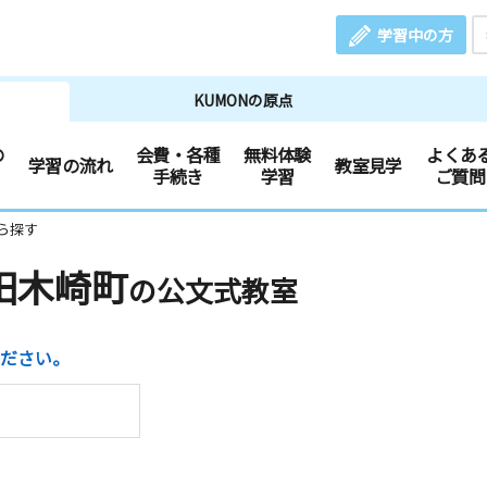
学習中の方
KUMONの原点
の
会費・各種
無料体験
よくあ
学習の流れ
教室見学
手続き
学習
ご質問
ら探す
田木崎町
の公文式教室
ださい。