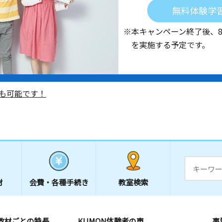
無料体験学
※本キャンペーン終了後、
を実施する予定です。
も可能です！
材
会費・
各種手続き
教室検索
教材ごとの特長
KUMON体験者の声
事