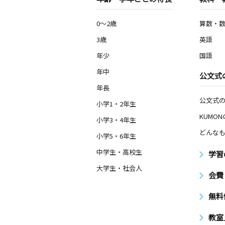
0～2歳
算数・
3歳
英語
年少
国語
年中
公文式
年長
公文式
小学1・2年生
KUMO
小学3・4年生
どんなも
小学5・6年生
中学生・高校生
学習
大学生・社会人
会費
無料
教室