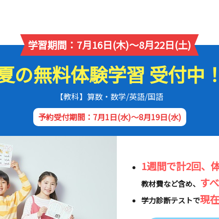
学習期間：7月16日(木)～8月22日(土)
夏の無料体験学習 受付中
【教科】算数・数学/英語/国語
予約受付期間：7月1日(水)～8月19日(水)
1週間で計2回、
す
教材費など含め、
現
学力診断テストで