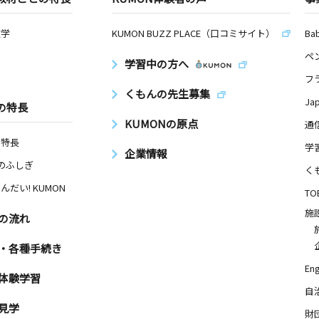
数学
KUMON BUZZ PLACE（口コミサイト）
Ba
ペ
学習中の方へ
フ
くもんの先生募集
Ja
の特長
KUMONの原点
通
の特長
学
企業情報
Nのふしぎ
く
んだい! KUMON
TO
施
の流れ
・各種手続き
Eng
体験学習
自
見学
財