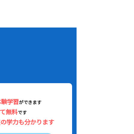
！
体験学習
ができます
べて無料
です
在の学力も分かります