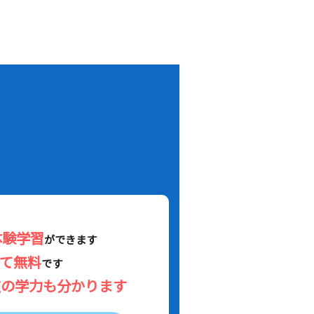
！
体験学習
ができます
べて無料
です
在の学力も分かります