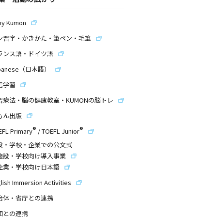
by Kumon
ン習字・かきかた・筆ペン・毛筆
ランス語・ドイツ語
panese（日本語）
信学習
習療法・脳の健康教室・KUMONの脳トレ
もん出版
®
®
EFL Primary
/
TOEFL Junior
設・学校・企業での公文式
施設・学校向け導入事業
企業・学校向け日本語
lish Immersion Activities
治体・省庁との連携
団との連携