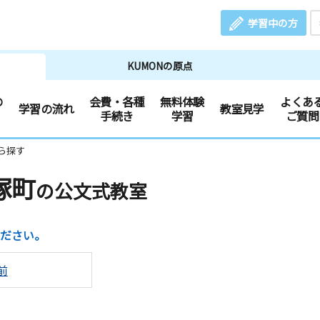
学習中の方
KUMONの原点
の
会費・各種
無料体験
よくあ
学習の流れ
教室見学
手続き
学習
ご質問
ら探す
塚町
の公文式教室
ださい。
前