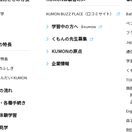
数学
KUMON BUZZ PLACE（口コミサイト）
Ba
ペ
学習中の方へ
フ
くもんの先生募集
Ja
の特長
KUMONの原点
通
の特長
学
企業情報
Nのふしぎ
く
んだい! KUMON
TO
施
の流れ
・各種手続き
Eng
体験学習
自
見学
財