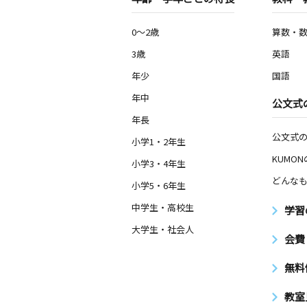
0～2歳
算数・
3歳
英語
年少
国語
年中
公文式
年長
公文式
小学1・2年生
KUMO
小学3・4年生
どんなも
小学5・6年生
中学生・高校生
学習
大学生・社会人
会費
無料
教室