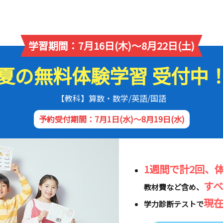
学習期間：7月16日(木)～8月22日(土)
夏の無料体験学習 受付中
【教科】算数・数学/英語/国語
予約受付期間：7月1日(水)～8月19日(水)
1週間で計2回、
す
教材費など含め、
現
学力診断テストで