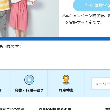
無料体験学
※本キャンペーン終了後、
を実施する予定です。
も可能です！
材
会費・
各種手続き
教室検索
教材ごとの特長
KUMON体験者の声
事