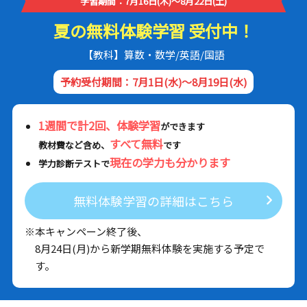
学習期間：7月16日(木)～8月22日(土)
夏の無料体験学習 受付中！
【教科】算数・数学/英語/国語
予約受付期間：7月1日(水)～8月19日(水)
1週間で計2回、体験学習
ができます
すべて無料
教材費など含め、
です
現在の学力も分かります
学力診断テストで
無料体験学習の詳細はこちら
※本キャンペーン終了後、
8月24日(月)から新学期無料体験を実施する予定で
す。