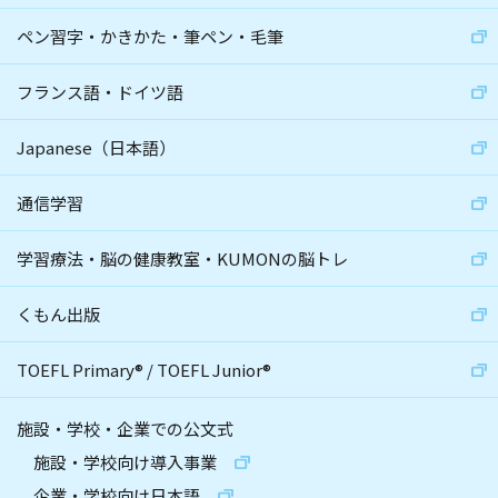
ペン習字・かきかた・筆ペン・毛筆
フランス語・ドイツ語
Japanese（日本語）
通信学習
学習療法・脳の健康教室・KUMONの脳トレ
くもん出版
TOEFL Primary
®
/
TOEFL Junior
®
施設・学校・企業での公文式
施設・学校向け導入事業
企業・学校向け日本語