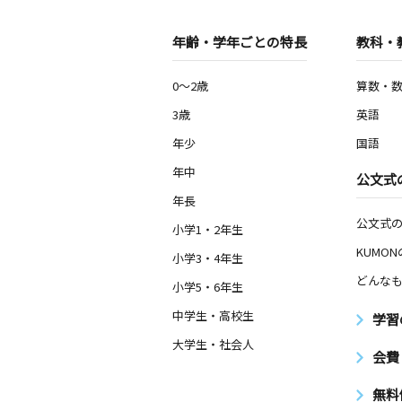
年齢・学年ごとの特長
教科・
0～2歳
算数・
3歳
英語
年少
国語
年中
公文式
年長
公文式
小学1・2年生
KUMO
小学3・4年生
どんなも
小学5・6年生
中学生・高校生
学習
大学生・社会人
会費
無料