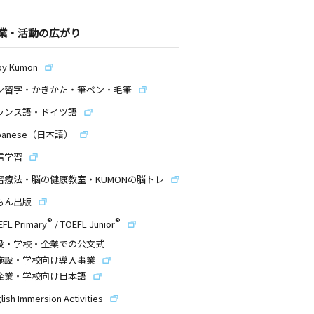
業・活動の広がり
by Kumon
ン習字・かきかた・筆ペン・毛筆
ランス語・ドイツ語
panese（日本語）
信学習
習療法・脳の健康教室・KUMONの脳トレ
もん出版
®
®
EFL Primary
/
TOEFL Junior
設・学校・企業での公文式
施設・学校向け導入事業
企業・学校向け日本語
lish Immersion Activities