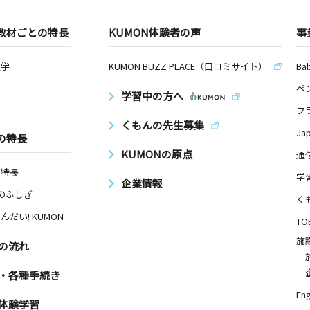
教材ごとの特長
KUMON体験者の声
事
数学
KUMON BUZZ PLACE（口コミサイト）
Ba
ペ
学習中の方へ
フ
くもんの先生募集
Ja
の特長
KUMONの原点
通
の特長
学
企業情報
Nのふしぎ
く
んだい! KUMON
TO
施
の流れ
・各種手続き
Eng
体験学習