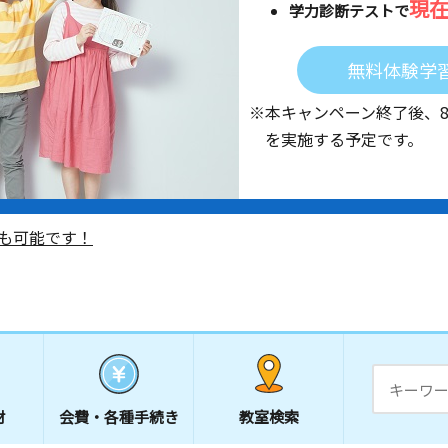
現
学力診断テストで
無料体験学
※本キャンペーン終了後、
を実施する予定です。
も可能です！
材
会費・
各種手続き
教室検索