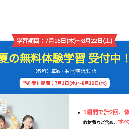
学習期間：7月16日(木)～8月22日(土)
夏の無料体験学習 受付中
【教科】算数・数学/英語/国語
予約受付期間：7月1日(水)～8月19日(水)
1週間で計2回、
す
教材費など含め、