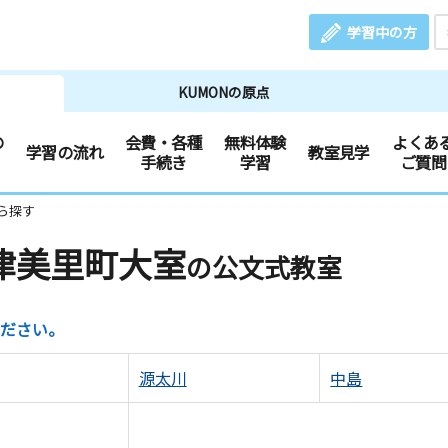
学習中の方
KUMONの原点
の
会費・各種
無料体験
よくあ
学習の流れ
教室見学
手続き
学習
ご質問
ら探す
津美里町大室
の公文式教室
ださい。
源太川
中島