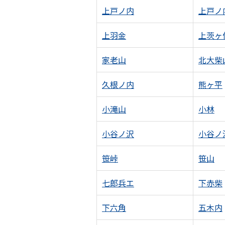
上戸ノ内
上戸ノ
上羽金
上茨ヶ
家老山
北大柴
久根ノ内
熊ヶ平
小滝山
小林
小谷ノ沢
小谷ノ
笹峠
笹山
七郎兵エ
下赤柴
下六角
五木内