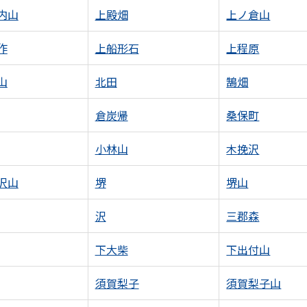
内山
上殿畑
上ノ倉山
作
上船形石
上程原
山
北田
鵠畑
倉炭帰
桑保町
小林山
木挽沢
沢山
堺
堺山
沢
三郡森
下大柴
下出付山
須賀梨子
須賀梨子山