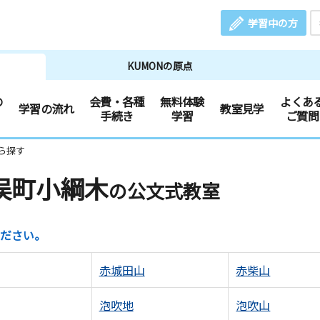
学習中の方
KUMONの原点
の
会費・各種
無料体験
よくあ
学習の流れ
教室見学
手続き
学習
ご質問
ら探す
俣町小綱木
の公文式教室
ださい。
赤城田山
赤柴山
泡吹地
泡吹山