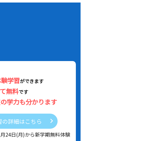
！
体験学習
ができます
べて無料
です
在の学力も分かります
習の詳細はこちら
8月24日(月)から新学期無料体験