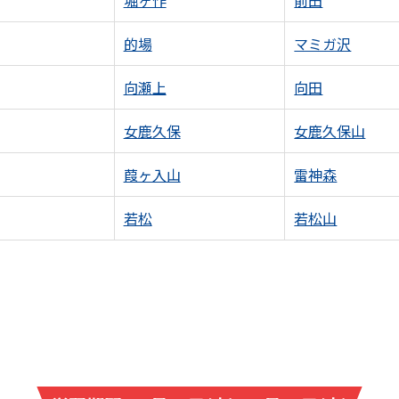
堀ヶ作
前田
的場
マミガ沢
向瀬上
向田
女鹿久保
女鹿久保山
葭ヶ入山
雷神森
若松
若松山