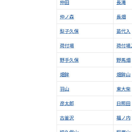
仲田
長滝
仲ノ森
長畑
梨子久保
苗代入
荷付場
荷付場
野手久保
野馬畑
畑鉾
畑鉾山
羽山
東大柴
彦太郎
日照田
古釜沢
福ノ内