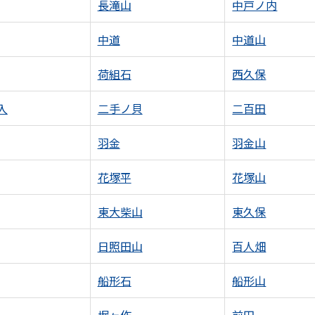
長滝山
中戸ノ内
中道
中道山
荷組石
西久保
入
二手ノ貝
二百田
羽金
羽金山
花塚平
花塚山
東大柴山
東久保
日照田山
百人畑
船形石
船形山