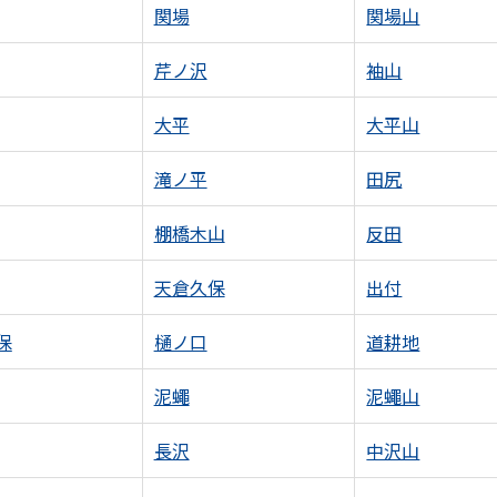
関場
関場山
芹ノ沢
袖山
大平
大平山
滝ノ平
田尻
棚橋木山
反田
天倉久保
出付
保
樋ノ口
道耕地
泥蠅
泥蠅山
長沢
中沢山