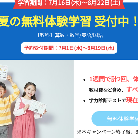
学習期間：7月16日(木)～8月22日(土)
夏の無料体験学習 受付中
【教科】算数・数学/英語/国語
予約受付期間：7月1日(水)～8月19日(水)
1週間で計2回、
す
教材費など含め、
現
学力診断テストで
無料体験学
※本キャンペーン終了後、