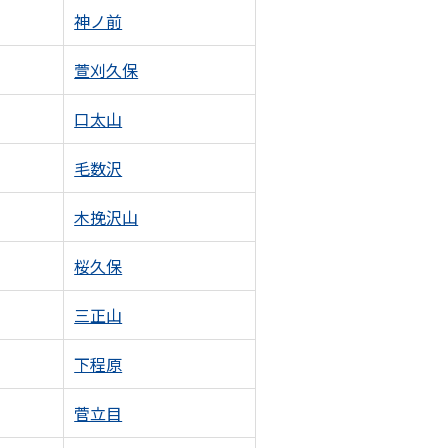
神ノ前
萱刈久保
口太山
毛数沢
木挽沢山
桜久保
三正山
下程原
菅立目