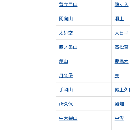
菅立目山
鈴ヶ入
関向山
瀬上
太師堂
大日平
鷹ノ巣山
高松葉
舘山
棚橋木
月久保
妻
手岡山
殿上久
所久保
殿畑
中大柴山
中沢