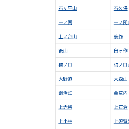
石ヶ平山
石久保
一ノ関
一ノ関
上ノ台山
後作
後山
臼ヶ作
梅ノ口
梅ノ口
大野迫
大森山
鍛治畑
金草内
上赤柴
上石倉
上小林
上須賀