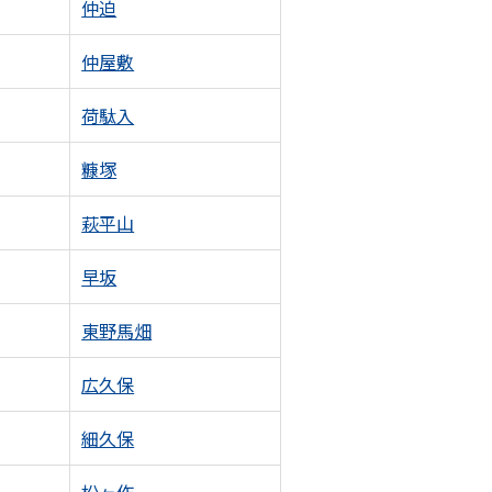
仲迫
仲屋敷
荷駄入
糠塚
萩平山
早坂
東野馬畑
広久保
細久保