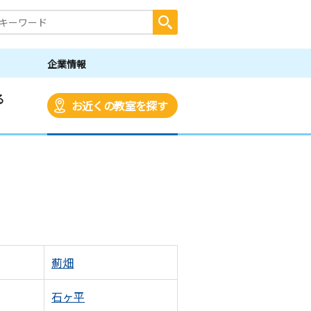
企業情報
る
お近くの教室を探す
薊畑
石ヶ平