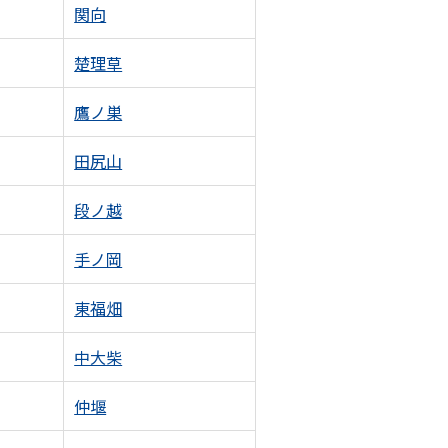
関向
楚理草
鷹ノ巣
田尻山
段ノ越
手ノ岡
東福畑
中大柴
仲堰