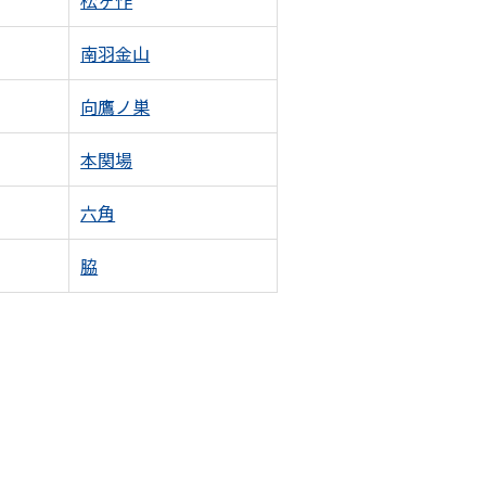
松ヶ作
南羽金山
向鷹ノ巣
本関場
六角
脇