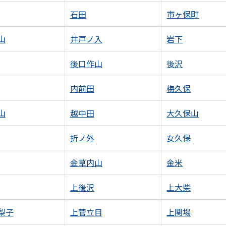
石田
市ヶ保町
山
井戸ノ入
岩下
後口作山
後沢
内前田
梅久保
山
越中田
大久保山
折ノ外
女久保
金草内山
金米
上後沢
上大柴
梨子
上菅立目
上関場