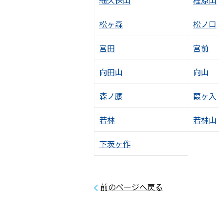
細久保山
程原山
松ヶ森
松ノ口
宮田
宮前
向田山
向山
森ノ腰
葭ヶ入
若林
若林山
下茨ヶ作
前のページへ戻る