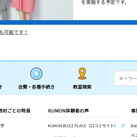
を実施する予定です。
も可能です！
材
会費・
各種手続き
教室検索
教材ごとの特長
KUMON体験者の声
事
数学
KUMON BUZZ PLACE（口コミサイト）
Ba
ペ