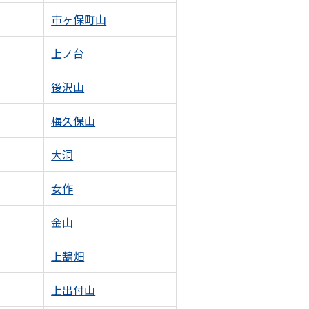
市ヶ保町山
上ノ台
後沢山
梅久保山
大洞
女作
金山
上鵠畑
上出付山