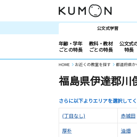
公文式学習
年齢・学年
教科・教材
公文式
ごとの特長
ごとの特長
特長
HOME
お近くの教室を探す
都道府県か
福島県伊達郡川
さらに以下よりエリアを選択してく
(丁目なし)
赤城田
厚朴
油畑