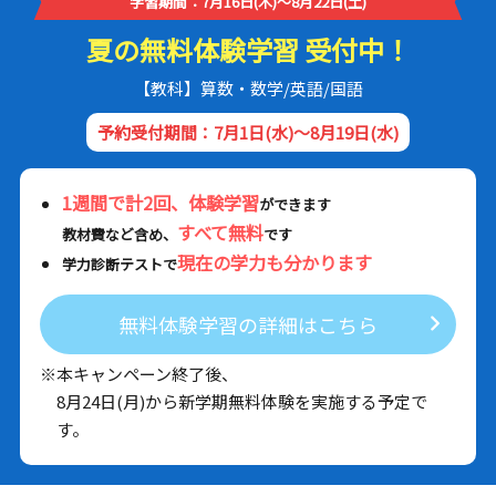
学習期間：7月16日(木)～8月22日(土)
夏の無料体験学習 受付中！
【教科】算数・数学/英語/国語
予約受付期間：7月1日(水)～8月19日(水)
1週間で計2回、体験学習
ができます
すべて無料
教材費など含め、
です
現在の学力も分かります
学力診断テストで
無料体験学習の詳細はこちら
※本キャンペーン終了後、
8月24日(月)から新学期無料体験を実施する予定で
す。