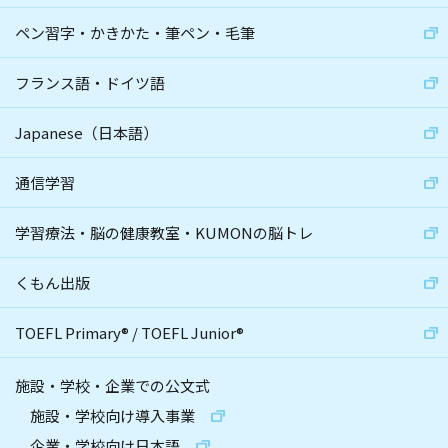
ペン習字・かきかた・筆ペン・毛筆
フランス語・ドイツ語
Japanese（日本語）
通信学習
学習療法・脳の健康教室・KUMONの脳トレ
くもん出版
TOEFL Primary
®
/
TOEFL Junior
®
施設・学校・企業での公文式
施設・学校向け導入事業
企業・学校向け日本語