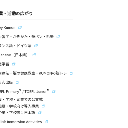
業・活動の広がり
by Kumon
ン習字・かきかた・筆ペン・毛筆
ランス語・ドイツ語
panese（日本語）
信学習
習療法・脳の健康教室・KUMONの脳トレ
もん出版
®
®
EFL Primary
/
TOEFL Junior
設・学校・企業での公文式
施設・学校向け導入事業
企業・学校向け日本語
lish Immersion Activities