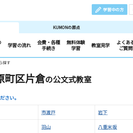
学習中の方
KUMONの原点
の
会費・各種
無料体験
よくあ
学習の流れ
教室見学
手続き
学習
ご質問
ら探す
原町区片倉
の公文式教室
ださい。
市渡戸
岩下
羽山
八重米坂