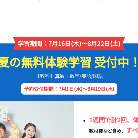
学習期間：7月16日(木)～8月22日(土)
夏の無料体験学習 受付中
【教科】算数・数学/英語/国語
予約受付期間：7月1日(水)～8月19日(水)
1週間で計2回、
す
教材費など含め、