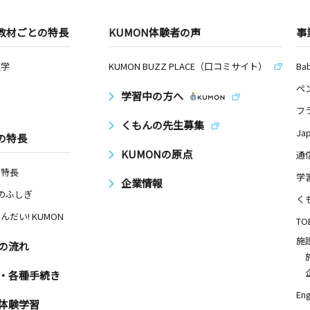
教材ごとの特長
KUMON体験者の声
事
数学
KUMON BUZZ PLACE（口コミサイト）
Ba
ペ
学習中の方へ
フ
くもんの先生募集
Ja
の特長
KUMONの原点
通
の特長
学
企業情報
Nのふしぎ
く
んだい! KUMON
TO
施
の流れ
・各種手続き
Eng
体験学習