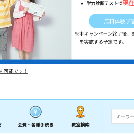
現
学力診断テストで
無料体験学
※本キャンペーン終了後、
を実施する予定です。
も可能です！
材
会費・
各種手続き
教室検索