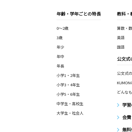
年齢・学年ごとの特長
教科・
0～2歳
算数・
3歳
英語
年少
国語
年中
公文式
年長
公文式
小学1・2年生
KUMO
小学3・4年生
どんなも
小学5・6年生
中学生・高校生
学習
大学生・社会人
会費
無料