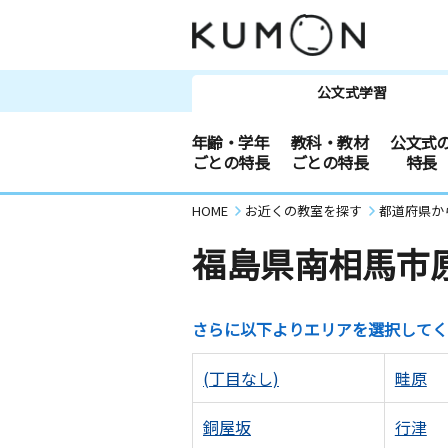
公文式学習
年齢・学年
教科・教材
公文式
ごとの特長
ごとの特長
特長
HOME
お近くの教室を探す
都道府県か
福島県南相馬市
さらに以下よりエリアを選択してく
(丁目なし)
畦原
銅屋坂
行津