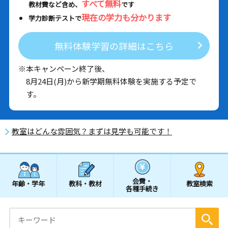
すべて無料
教材費など含め、
です
現在の学力も分かります
学力診断テストで
無料体験学習の詳細はこちら
※本キャンペーン終了後、
8月24日(月)から新学期無料体験を実施する予定で
す。
教室はどんな雰囲気？まずは見学も可能です！
会費・
年齢・学年
教科・教材
教室検索
各種手続き