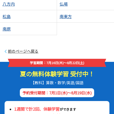
八方内
仏場
松島
南東方
南原
前のページへ戻る
学習期間：7月16日(木)～8月22日(土)
夏の無料体験学習 受付中！
【教科】算数・数学/英語/国語
予約受付期間：7月1日(水)～8月19日(水)
1週間で計2回、体験学習
ができます