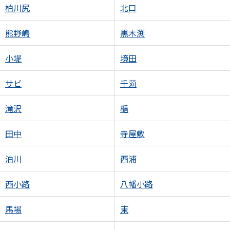
柏川尻
北口
熊野嶋
黒木渕
小堤
境田
サビ
千苅
滝沢
楯
田中
寺屋敷
泊川
西浦
西小路
八幡小路
馬場
東