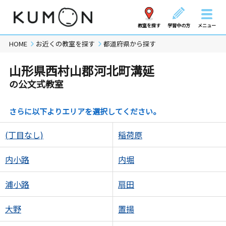
教室を探す
学習中の方
メニュー
HOME
お近くの教室を探す
都道府県から探す
山形県西村山郡河北町溝延
の公文式教室
さらに以下よりエリアを選択してください。
(丁目なし)
稲荷原
内小路
内堀
浦小路
扇田
大野
置揚