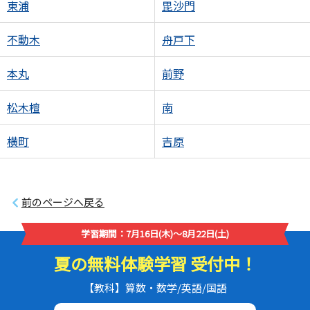
東浦
毘沙門
不動木
舟戸下
本丸
前野
松木檀
南
横町
吉原
前のページへ戻る
学習期間：7月16日(木)～8月22日(土)
夏の無料体験学習 受付中！
【教科】算数・数学/英語/国語