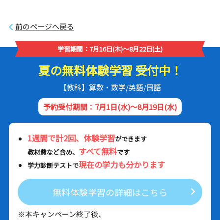
前のページへ戻る
学習期間：7月16日(木)～8月22日(土)
夏の無料体験学習 受付中！
【教科】算数・数学/英語/国語
予約受付期間：7月1日(水)～8月19日(水)
1週間で計2回、体験学習
ができます
すべて無料
教材費など含め、
です
現在の学力も分かります
学力診断テストで
無料体験学習の詳細はこちら
※本キャンペーン終了後、