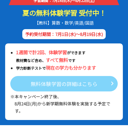
学習期間：7月16日(木)～8月22日(土)
夏の無料体験学習 受付中！
【教科】算数・数学/英語/国語
予約受付期間：7月1日(水)～8月19日(水)
1週間で計2回、体験学習
ができます
すべて無料
教材費など含め、
です
現在の学力も分かります
学力診断テストで
無料体験学習の詳細はこちら
※本キャンペーン終了後、
8月24日(月)から新学期無料体験を実施する予定で
す。