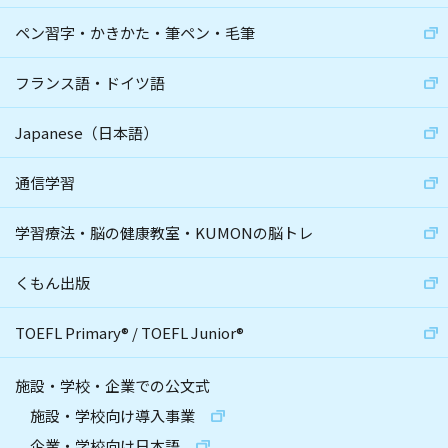
ペン習字・かきかた・筆ペン・毛筆
フランス語・ドイツ語
Japanese（日本語）
通信学習
学習療法・脳の健康教室・KUMONの脳トレ
くもん出版
TOEFL Primary
®
/
TOEFL Junior
®
施設・学校・企業での公文式
施設・学校向け導入事業
企業・学校向け日本語