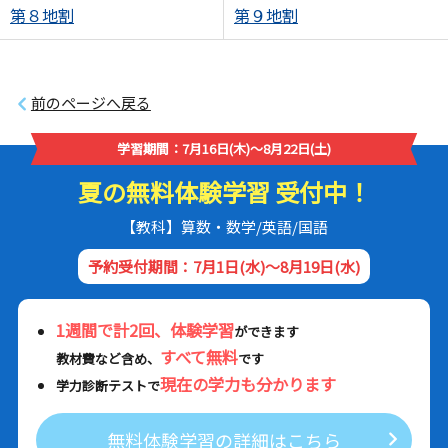
第８地割
第９地割
前のページへ戻る
学習期間：7月16日(木)～8月22日(土)
夏の無料体験学習 受付中！
【教科】算数・数学/英語/国語
予約受付期間：7月1日(水)～8月19日(水)
1週間で計2回、体験学習
ができます
すべて無料
教材費など含め、
です
現在の学力も分かります
学力診断テストで
無料体験学習の詳細はこちら