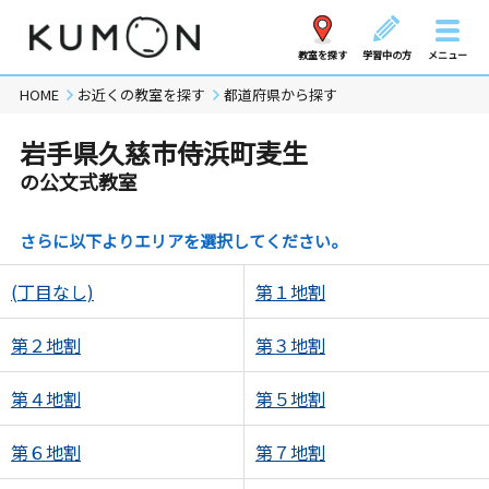
教室を探す
学習中の方
メニュー
HOME
お近くの教室を探す
都道府県から探す
岩手県久慈市侍浜町麦生
の公文式教室
さらに以下よりエリアを選択してください。
(丁目なし)
第１地割
第２地割
第３地割
第４地割
第５地割
第６地割
第７地割